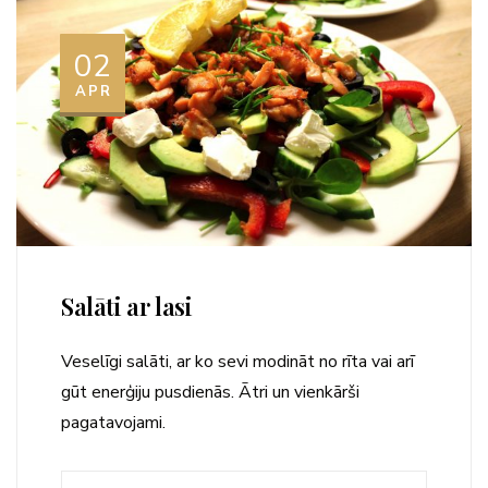
02
APR
Salāti ar lasi
Veselīgi salāti, ar ko sevi modināt no rīta vai arī
gūt enerģiju pusdienās. Ātri un vienkārši
pagatavojami.