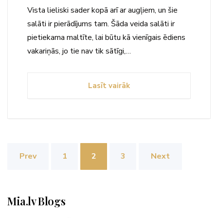
Vista lieliski sader kopā arī ar augļiem, un šie
salāti ir pierādījums tam. Šāda veida salāti ir
pietiekama maltīte, lai būtu kā vienīgais ēdiens
vakariņās, jo tie nav tik sātīgi,…
Lasīt vairāk
Ziņu
Prev
1
2
3
Next
numerācija
pēc
Mia.lv Blogs
lappusēm