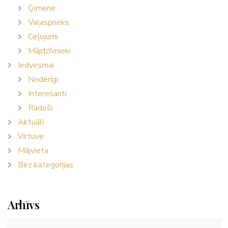
Ģimene
Vaļasprieks
Ceļojumi
Mājdzīvnieki
Iedvesmai
Noderīgi
Interesanti
Radoši
Aktuāli
Virtuve
Mājvieta
Bez kategorijas
Arhīvs
Arhīvs