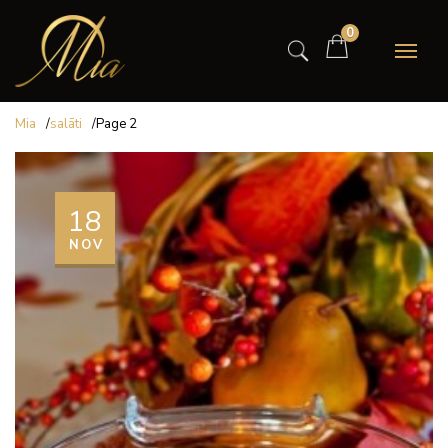
0
Mia
/
salāti
/
Page 2
18
NOV