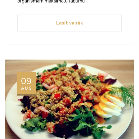
organismam maksimālu labumu.
Lasīt vairāk
09
AUG