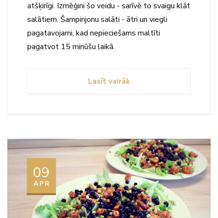
atšķirīgi. Izmēģini šo veidu - sarīvē to svaigu klāt
salātiem. Šampinjonu salāti - ātri un viegli
pagatavojami, kad nepieciešams maltīti
pagatvot 15 minūšu laikā.
Lasīt vairāk
09
APR