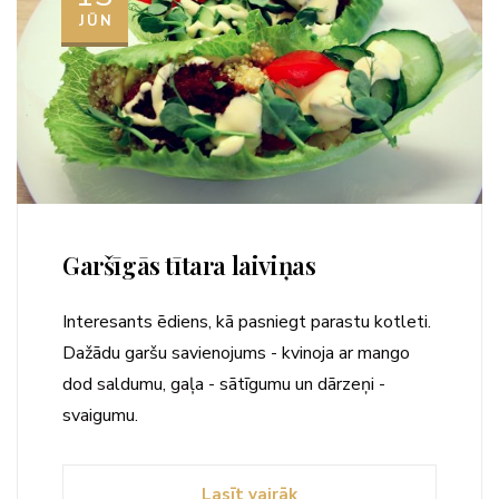
JŪN
Garšīgās tītara laiviņas
Interesants ēdiens, kā pasniegt parastu kotleti.
Dažādu garšu savienojums - kvinoja ar mango
dod saldumu, gaļa - sātīgumu un dārzeņi -
svaigumu.
Lasīt vairāk