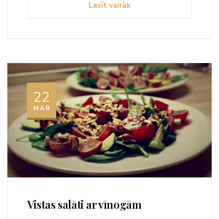
Lasīt vairāk
22
MAR
Vistas salāti ar vīnogām