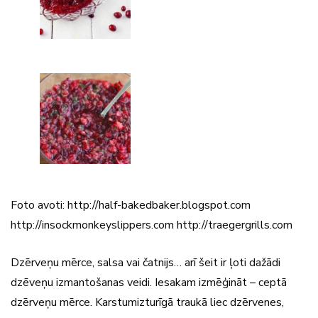
Foto avoti: http://half-bakedbaker.blogspot.com
http://insockmonkeyslippers.com http://traegergrills.com
Dzērveņu mērce, salsa vai čatnijs… arī šeit ir ļoti dažādi
dzēveņu izmantošanas veidi. Iesakam izmēģināt – ceptā
dzērveņu mērce. Karstumizturīgā traukā liec dzērvenes,