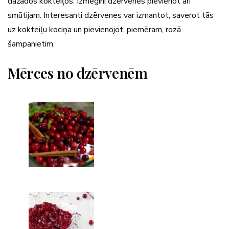
dažādos kokteiļos. Izmēģini dzērvenes pievienot arī
smūtijam. Interesanti dzērvenes var izmantot, saverot tās
uz kokteiļu kociņa un pievienojot, piemēram, rozā
šampanietim.
Mērces no dzērvenēm