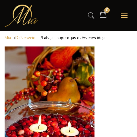
0
Mia
/
Dzīvesveids
/
Latvijas superogas dzērvenes idejas