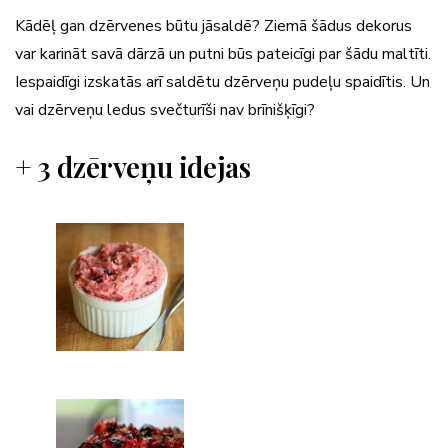
Kādēļ gan dzērvenes būtu jāsaldē? Ziemā šādus dekorus
var karināt savā dārzā un putni būs pateicīgi par šādu maltīti.
Iespaidīgi izskatās arī saldētu dzērveņu pudeļu spaidītis. Un
vai dzērveņu ledus svečturīši nav brīnišķīgi?
+ 3 dzērveņu idejas