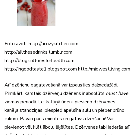
Foto avoti: http://acozykitchen.com
http://allthesedrinks.tumblr.com
http://blog.culturesforhealth.com
http://ingoodtaste1.blogspot.com http://midwestliving.com
Arī dzērienu pagatavošanā var izpausties dažnedažādi.
Pirmkārt, karstais dzērveņu dzēriens ir absolūts
must have
ziemas periodā. Lej katliņā ūdeni, pievieno dzērvenes,
kanēļa standziņas, piespied apelsīna sulu un pieber brūno
cukuru. Pavāri pāris minūtes un gatavs dzeršanai! Var
pievienot vēl klāt ābolu šķēlītes. Dzērvenes labi iederās arī