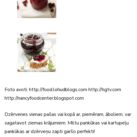
Foto avoti: http://food.lohudblogs.com http://hgtv.com
http://nancyfoodcenter.blogspot.com
Dzērvenes vienas pašas vai kopā ar, piemēram, āboliem, var
sagatavot ziemas krājumiem. Miltu pankūkas vai kartupeļu
pankūkas ar dzērveņu zapti garšo perfekti!