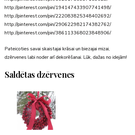
http://pinterest.com/pin/194147433907741498/
http://pinterest.com/pin/222083825348402692/
http://pinterest.com/pin/290622982174382762/
http://pinterest.com/pin/386113368023848906/
Pateicoties savai skaistajai krāsai un biezajai mizai,
dzērvenes labi noder arī dekorēšanai. Lūk, dažas no idejām!
Saldētas dzērvenes