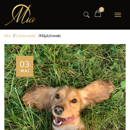
0
Mia
/
Dzīvesveids
/
Mājdzīvnieki
03
MAI