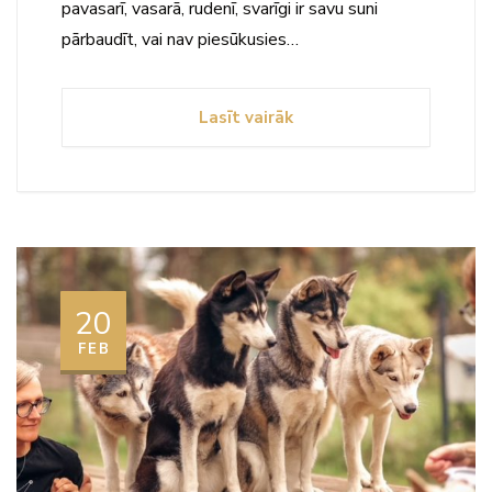
pavasarī, vasarā, rudenī, svarīgi ir savu suni
pārbaudīt, vai nav piesūkusies…
Lasīt vairāk
20
FEB