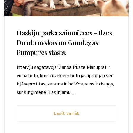
Haskiju parka saimnieces – Ilzes
Dombrovskas un Gundegas
Pumpures stāsts.
Interviju sagatavoja: Zanda Pilāte Manuprāt ir
viena lieta, kura cilvēkiem būtu jāsaprot jau sen.
Ir jāsaprot tas, ka suns ir indivīds, suns ir draugs,
suns ir ģimene. Tas ir jāmīl,…
Lasīt vairāk