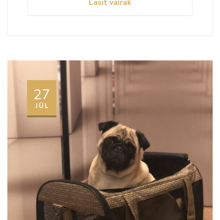
Lasīt vairāk
27
JŪL