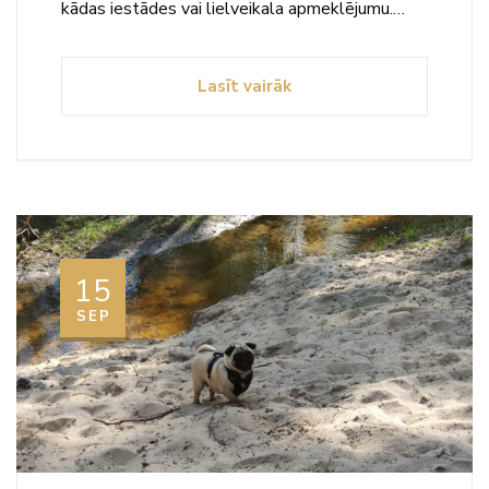
kādas iestādes vai lielveikala apmeklējumu.…
Lasīt vairāk
15
SEP