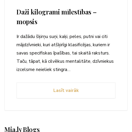
Daži kilogrami mīlestības –
mopsis
Ir dažādu šķirņu suņi, kaķi, peles, putni vai citi
mājdzīvnieki, kuri atšķirīgi klasificējas, kuriem ir
savas specifiskas īpašības, tai skaitā raksturs.
Taču, tāpat, kā cilvēkus mentalitāte, dzīvniekus
izcelsme neieliek stingra…
Lasīt vairāk
Mia.lv Blogs