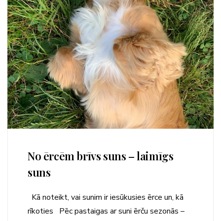
No ērcēm brīvs suns – laimīgs
suns
Kā noteikt, vai sunim ir iesūkusies ērce un, kā
rīkoties Pēc pastaigas ar suni ērču sezonās –