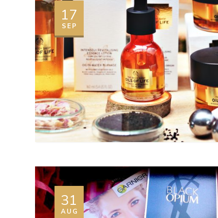
17
SEP
31
AUG