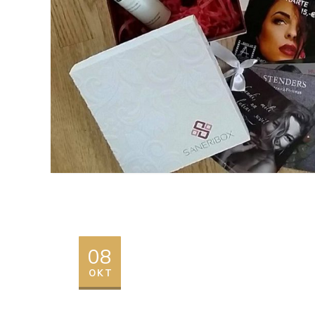
08
OKT