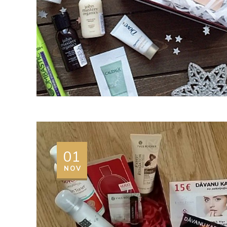
01
NOV