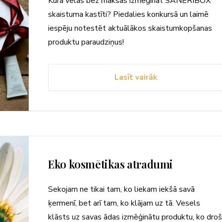
Kura vēlas bez maksas izmēģināt SANERIBOX
skaistuma kastīti? Piedalies konkursā un laimē
iespēju notestēt aktuālākos skaistumkopšanas
produktu paraudziņus!
Lasīt vairāk
Eko kosmētikas atradumi
Sekojam ne tikai tam, ko liekam iekšā savā
ķermenī, bet arī tam, ko klājam uz tā. Vesels
klāsts uz savas ādas izmēģinātu produktu, ko droš