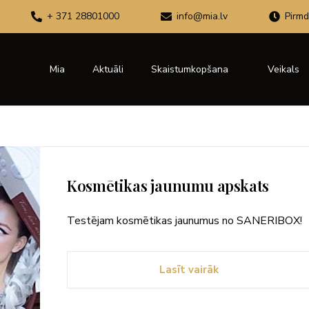
+ 371 28801000
info@mia.lv
Pirmd
Mia
Aktuāli
Skaistumkopšana
Veikals
Kosmētikas jaunumu apskats
Testējam kosmētikas jaunumus no SANERIBOX!
Lasīt vairāk