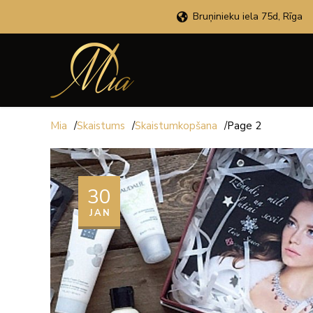
Bruņinieku iela 75d, Rīga
Mia
/
Skaistums
/
Skaistumkopšana
/
Page 2
30
JAN