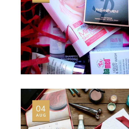
04
AUG