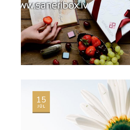
15
JŪL