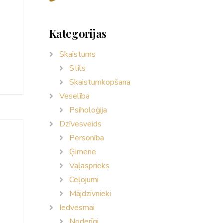
Kategorijas
Skaistums
Stils
Skaistumkopšana
Veselība
Psiholoģija
Dzīvesveids
Personība
Ģimene
Vaļasprieks
Ceļojumi
Mājdzīvnieki
Iedvesmai
Noderīgi