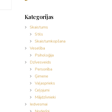
Kategorijas
Skaistums
Stils
Skaistumkopšana
Veselība
Psiholoģija
Dzīvesveids
Personība
Ģimene
Vaļasprieks
Ceļojumi
Mājdzīvnieki
Iedvesmai
Noderīgi