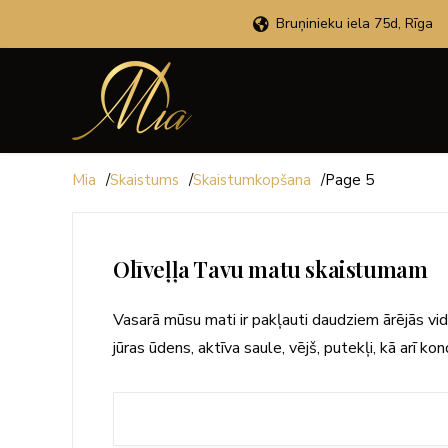
Bruņinieku iela 75d, Rīga
Mia
/
Skaistums
/
Skaistumkopšana
/
Page 5
Olīveļļa Tavu matu skaistumam
Vasarā mūsu mati ir pakļauti daudziem ārējās vid
jūras ūdens, aktīva saule, vējš, putekļi, kā arī 