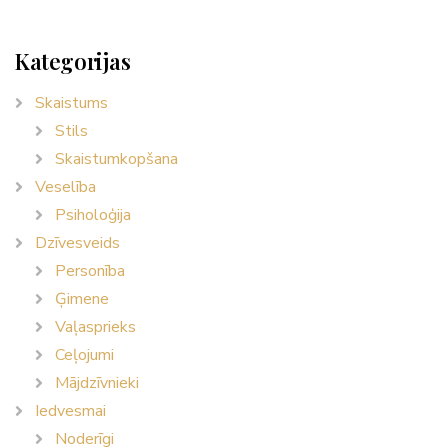
Kategorijas
Skaistums
Stils
Skaistumkopšana
Veselība
Psiholoģija
Dzīvesveids
Personība
Ģimene
Vaļasprieks
Ceļojumi
Mājdzīvnieki
Iedvesmai
Noderīgi