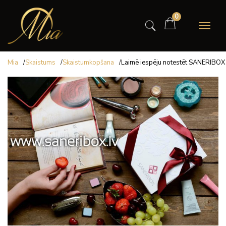
0
Mia
/
Skaistums
/
Skaistumkopšana
/
Laimē iespēju notestēt SANERIBOX s