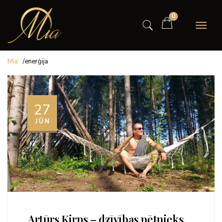
0
Mia
/
enerģija
27
JŪN
Artūrs Ķirps – dzīvības pētnieks.