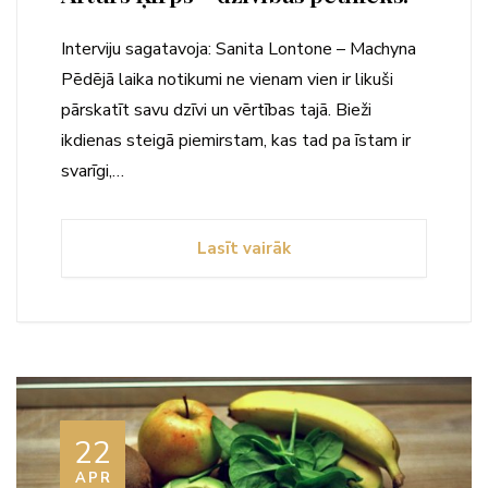
Interviju sagatavoja: Sanita Lontone – Machyna
Pēdējā laika notikumi ne vienam vien ir likuši
pārskatīt savu dzīvi un vērtības tajā. Bieži
ikdienas steigā piemirstam, kas tad pa īstam ir
svarīgi,…
Lasīt vairāk
22
APR