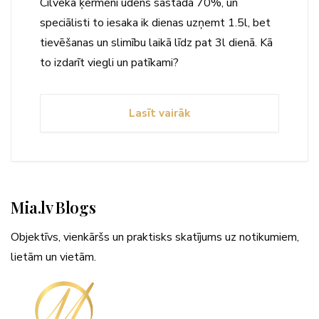
Cilvēka ķermeni ūdens sastāda 70%, un
speciālisti to iesaka ik dienas uzņemt 1.5l, bet
tievēšanas un slimību laikā līdz pat 3l dienā. Kā
to izdarīt viegli un patīkami?
Lasīt vairāk
Mia.lv Blogs
Objektīvs, vienkāršs un praktisks skatījums uz notikumiem,
lietām un vietām.