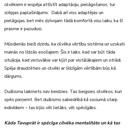
cilvēkiem ir iespēja attīstīt adaptāciju, pielāgošanos, tur
slēpjas paplašinājums. Dabā arī viss adaptējas un
pielāgojas, bet mēs dzīvojam tādā komfortā visu laiku, ka šī
prasme ir pazudusi.
Mūsdienās bieži dzirdu, ka cilvēka vērtību sistēma un uzskati
mainās no līdzās esošajiem. Šis ir laiks, kad var būt tāda
situācija, kad vistuvākie var kļūt par vistālākajiem un otrādi.
Spēja draudzēties un cilvēki ar līdzīgām vērtībām būs kā
dārgums.
Duālisma laikmets nav beidzies. Tas beigsies cilvēkos, kuri
spēs pieņemt. Bet duālisms sabiedrībā kā sociumā starp
indivīdiem – tas kļūs vēl lielāks, vēl spēcīgāks.
Kāda Tavuprāt ir spēcīga cilvēka mentalitāte un kā tas