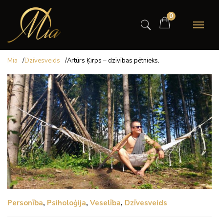
0
Mia
/
Dzīvesveids
/
Artūrs Ķirps – dzīvības pētnieks.
Personība
,
Psiholoģija
,
Veselība
,
Dzīvesveids