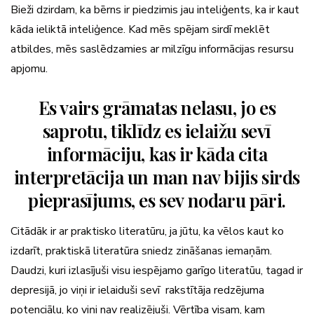
Bieži dzirdam, ka bērns ir piedzimis jau inteliģents, ka ir kaut
kāda ieliktā inteliģence. Kad mēs spējam sirdī meklēt
atbildes, mēs saslēdzamies ar milzīgu informācijas resursu
apjomu.
Es vairs grāmatas nelasu, jo es
saprotu, tiklīdz es ielaižu sevī
informāciju, kas ir kāda cita
interpretācija un man nav bijis sirds
pieprasījums, es sev nodaru pāri.
Citādāk ir ar praktisko literatūru, ja jūtu, ka vēlos kaut ko
izdarīt, praktiskā literatūra sniedz zināšanas iemaņām.
Daudzi, kuri izlasījuši visu iespējamo garīgo literatūu, tagad ir
depresijā, jo viņi ir ielaiduši sevī rakstītāja redzējuma
potenciālu, ko viņi nav realizējuši. Vērtība visam, kam