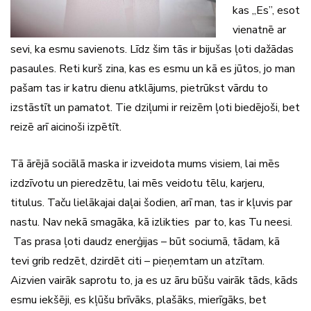
kas „Es”, esot
vienatnē ar
sevi, ka esmu savienots. Līdz šim tās ir bijušas ļoti dažādas
pasaules. Reti kurš zina, kas es esmu un kā es jūtos, jo man
pašam tas ir katru dienu atklājums, pietrūkst vārdu to
izstāstīt un pamatot. Tie dziļumi ir reizēm ļoti biedējoši, bet
reizē arī aicinoši izpētīt.
Tā ārējā sociālā maska ir izveidota mums visiem, lai mēs
izdzīvotu un pieredzētu, lai mēs veidotu tēlu, karjeru,
titulus. Taču lielākajai daļai šodien, arī man, tas ir kļuvis par
nastu. Nav nekā smagāka, kā izlikties par to, kas Tu neesi.
Tas prasa ļoti daudz enerģijas – būt sociumā, tādam, kā
tevi grib redzēt, dzirdēt citi – pieņemtam un atzītam.
Aizvien vairāk saprotu to, ja es uz āru būšu vairāk tāds, kāds
esmu iekšēji, es kļūšu brīvāks, plašāks, mierīgāks, bet