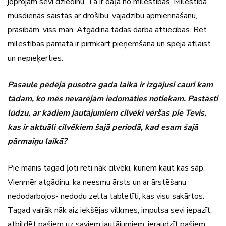
joprojām sevī dziedinu. Tā ir daļa no mīlestības. Mīlestība
mūsdienās saistās ar drošību, vajadzību apmierināšanu,
prasībām, viss man. Atgādina tādas darba attiecības. Bet
mīlestības pamatā ir pirmkārt pieņemšana un spēja atlaist
un nepieķerties.
Pasaule pēdējā pusotra gada laikā ir izgājusi cauri kam
tādam, ko mēs nevarējām iedomāties notiekam. Pastāsti
lūdzu, ar kādiem jautājumiem cilvēki vēršas pie Tevis,
kas ir aktuāli cilvēkiem šajā periodā, kad esam šajā
pārmaiņu laikā?
Pie manis tagad ļoti reti nāk cilvēki, kuriem kaut kas sāp.
Vienmēr atgādinu, ka neesmu ārsts un ar ārstēšanu
nedodarbojos- nedodu zelta tabletīti, kas visu sakārtos.
Tagad vairāk nāk aiz iekšējas vilkmes, impulsa sevi iepazīt,
atbildēt pašiem uz saviem jautājumiem, ieraudzīt pašiem