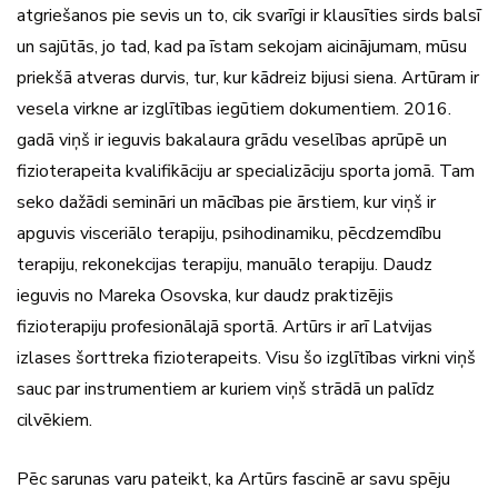
atgriešanos pie sevis un to, cik svarīgi ir klausīties sirds balsī
un sajūtās, jo tad, kad pa īstam sekojam aicinājumam, mūsu
priekšā atveras durvis, tur, kur kādreiz bijusi siena. Artūram ir
vesela virkne ar izglītības iegūtiem dokumentiem. 2016.
gadā viņš ir ieguvis bakalaura grādu veselības aprūpē un
fizioterapeita kvalifikāciju ar specializāciju sporta jomā. Tam
seko dažādi semināri un mācības pie ārstiem, kur viņš ir
apguvis visceriālo terapiju, psihodinamiku, pēcdzemdību
terapiju, rekonekcijas terapiju, manuālo terapiju. Daudz
ieguvis no Mareka Osovska, kur daudz praktizējis
fizioterapiju profesionālajā sportā. Artūrs ir arī Latvijas
izlases šorttreka fizioterapeits. Visu šo izglītības virkni viņš
sauc par instrumentiem ar kuriem viņš strādā un palīdz
cilvēkiem.
Pēc sarunas varu pateikt, ka Artūrs fascinē ar savu spēju