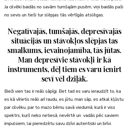
Ja cilvēki baidās no savām tumšajām pusēm, viņi baidās paši
no sevis un tieši tur slēpjas tās vērtīgās atslēgas.
Negatīvajās, tumšajās, depresīvajās
situācijās un stāvokļos slēpjas tas
smalkums, ievainojamība, tās jūtas.
Man depresīvie stāvokļi ir kā
instruments, dēļ tiem es varu ienirt
sevī vēl dziļāk.
Bieži vien tas ir reāli sāpīgi. Bet tad es varu ieraudzīt to, ka
es kā vīrietis reāli arī raudu, es jūtu, man sāp, es atkal kļūstu
par cilvēku, par to mazo bērnu savā viedumā, kurā ir viss
spektrs, kurš neko netiesā, nevērtē un vadās pēc saviem
impulsiem, lai pieredzētu savu dzīvi autentiski un brīvi.