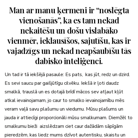
Man ar manu ķermeni ir “noslēgta
vienošanās”, ka es tam nekad
nekaitēšu un došu vislabāko
vienmēr, ieklausīšos, sajutīšu, kas ir
vajadzīgs un nekad neapšaubīšu tās
dabisko inteliģenci.
Un tad ir tā iekšējā pasaule: Es pats, kas jūt, redz un dzird.
Es sevi saucu par gaišjūtīgu cilvēku. Iekšā ir ļoti daudz
smalkā, trauslā un es dotajā brīdī mācos sev atļaut kļūt
atkal ievainojamam, jo caur to smalko ievainojamību mēs
veram vaļā savu plašumu un viedumu. Mūsu plašums un
jauda ir attiecīgi proporcionāli mūsu smalkumam. Diemžēl to
smalkumu bieži aizslēdzam ciet caur dažādām sāpīgām
pieredzēm, kas liedz mums dzīvot autentisku, skaistu un