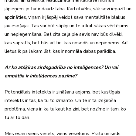
mūsos, arī šī ieliktā, ieaudzinātā mentalitāte mums ir
jāpieņem, jo tur ir daudz laba. Kad cilvēks, sāk sevi iepazīt un
apzināties, viņam ir jāspēj veidot sava mentalitāte blakus
jau esošajai. Tas var būt sāpīgi un te atkal sākas vērtējums
un nepieņemšana. Bet cita ceļa pie sevis nav, būs cilvēki,
kas sapratīs, bet būs arī tie, kas nosodīs un nepieņems. Arī
lietus ik pa laikam līst, kas ir normāla dabas parādība.
Ar ko atšķiras sirdsgudrība no inteliģences? Un vai
empātija ir inteliģences pazīme?
Potenciālais intelekts ir zināšanu apjoms, bet kustīgais
intelekts ir tas, kā tu to izmanto. Un te ir tā izsķirošā
problēma, viens ir, ka tu kaut ko zini, bet nozīme ir tam, ko
tu ar to dari.
Mēs esam viens vesels, viens veselums. Prāta un sirds