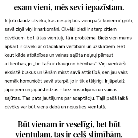
esam vieni, mēs sevi iepazīstam.
Ir ļoti daudz cilvēku, kas nespēj būs vieni paši, kuriem ir grūti,
savā ziņā viņi ir narkomāni. Cilvēki bieži ir starp citiem
cilvēkiem, bet jūtas vientuļi, tā ir problēma. Bieži vien mums
apkārt ir cilvēki ar citādākām vērtībām un uzskatiem. Bet
kaut kāda atbildības un vainas sajūta neļauj pārraut
attiecības, jo „tie taču ir draugi no bērnības”. Viņi vienkārši
eksistē blakus un lēnām mirst savā attīstībā, sen jau vairs
nemāk komunicēt savā starpā, jo ir tik atšķirīgi. Ir jāpalaiž,
jāpieņem un jāpārslēdzas – bez nosodījuma un vainas
sajūtas. Tas pats jautājums par adaptāciju. Tajā pašā laikā
cilvēks var būt viens dabā un nejusties vientuļš.
Būt vienam ir veselīgi, bet būt
vientuļam, tas ir ceļš slimībām.