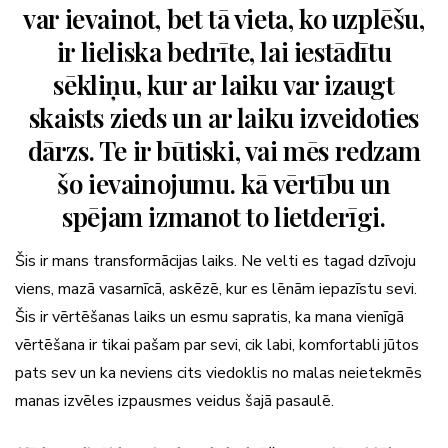
var ievainot, bet tā vieta, ko uzplēšu,
ir lieliska bedrīte, lai iestādītu
sēkliņu, kur ar laiku var izaugt
skaists zieds un ar laiku izveidoties
dārzs. Te ir būtiski, vai mēs redzam
šo ievainojumu. kā vērtību un
spējam izmanot to lietderīgi.
Šis ir mans transformācijas laiks. Ne velti es tagad dzīvoju
viens, mazā vasarnīcā, askēzē, kur es lēnām iepazīstu sevi.
Šis ir vērtēšanas laiks un esmu sapratis, ka mana vienīgā
vērtēšana ir tikai pašam par sevi, cik labi, komfortabli jūtos
pats sev un ka neviens cits viedoklis no malas neietekmēs
manas izvēles izpausmes veidus šajā pasaulē.