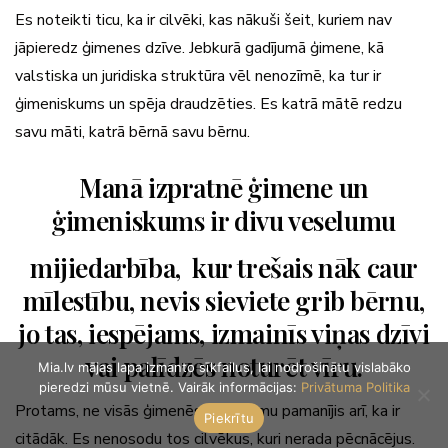
Es noteikti ticu, ka ir cilvēki, kas nākuši šeit, kuriem nav
jāpieredz ģimenes dzīve. Jebkurā gadījumā ģimene, kā
valstiska un juridiska struktūra vēl nenozīmē, ka tur ir
ģimeniskums un spēja draudzēties. Es katrā mātē redzu
savu māti, katrā bērnā savu bērnu.
Manā izpratnē ģimene un
ģimeniskums ir divu veselumu
mijiedarbība, kur trešais nāk caur
mīlestību, nevis sieviete grib bērnu,
jo tas, iespējams, izmainīs viņas dzīvi
vai palīdzēs noturēt vīru.
Mia.lv mājas lapa izmanto sīkfailus, lai nodrošinātu vislabāko
pieredzi mūsu vietnē. Vairāk informācijas:
Privātuma Politika
Protams, ne visās ģimenēs tā ir, esmu pamanījis arī, ka ir
Piekrītu
citādāk. Es nenosodu tos cilvēkus, kuri nerada pēcnācējus.