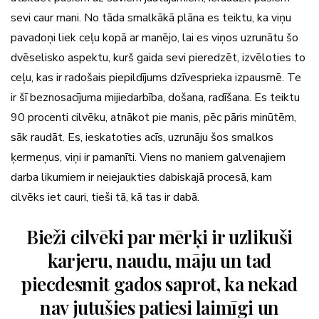
sevi caur mani. No tāda smalkākā plāna es teiktu, ka viņu
pavadoņi liek ceļu kopā ar manējo, lai es viņos uzrunātu šo
dvēselisko aspektu, kurš gaida sevi pieredzēt, izvēloties to
ceļu, kas ir radošais piepildījums dzīvesprieka izpausmē. Te
ir šī beznosacījuma mijiedarbība, došana, radīšana. Es teiktu
90 procenti cilvēku, atnākot pie manis, pēc pāris minūtēm,
sāk raudāt. Es, ieskatoties acīs, uzrunāju šos smalkos
ķermeņus, viņi ir pamanīti. Viens no maniem galvenajiem
darba likumiem ir neiejaukties dabiskajā procesā, kam
cilvēks iet cauri, tieši tā, kā tas ir dabā.
Bieži cilvēki par mērķi ir uzlikuši
karjeru, naudu, māju un tad
piecdesmit gados saprot, ka nekad
nav jutušies patiesi laimīgi un