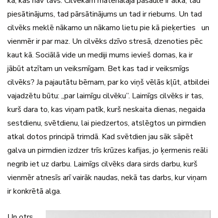
kā, kas nav tavs. Cilvēkam materiālajā pasaulē ir alka, tad
piesātinājums, tad pārsātinājums un tad ir riebums. Un tad
cilvēks meklē nākamo un nākamo lietu pie kā pieķerties un
vienmēr ir par maz. Un cilvēks dzīvo stresā, dzenoties pēc
kaut kā. Sociālā vide un mediji mums ievieš domas, ka ir
jābūt atzītam un veiksmīgam. Bet kas tad ir veiksmīgs
cilvēks? Ja pajautātu bērnam, par ko viņš vēlās kļūt, atbildei
vajadzētu būtu: „par laimīgu cilvēku”. Laimīgs cilvēks ir tas,
kurš dara to, kas viņam patīk, kurš neskaita dienas, negaida
sestdienu, svētdienu, lai piedzertos, atslēgtos un pirmdien
atkal dotos principā trimdā. Kad svētdien jau sāk sāpēt
galva un pirmdien izdzer trīs krūzes kafijas, jo ķermenis reāli
negrib iet uz darbu. Laimīgs cilvēks dara sirds darbu, kurš
vienmēr atnesīs arī vairāk naudas, nekā tas darbs, kur viņam
ir konkrētā alga.
Un otrs