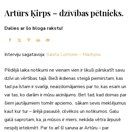
Artūrs Ķirps – dzīvības pētnieks.
Dalies ar šo bloga rakstu!
Interviju sagatavoja:
Sanita Lontone – Machyna
Pēdējā laika notikumi ne vienam vien ir likuši pārskatīt savu
dzīvi un vērtības tajā. Bieži ikdienas steigā piemirstam, kas
tad pa īstam ir svarīgi, neaizdomājamies par to, kas esam un
vai tas, ko darām ir mūsu aicinājums. Bet tad, kad domas par
šiem jautājumiem tomēr apciemo, sākam sevis meklējumus
kaut kur tur – ārējā pasaulē, cilvēkos un notikumos. Galu
galā saprotam, ka, ja mūsos ir miers, nekāda vētra ārpusē
nespēj ietekmēt. Par to arī šī saruna ar Artūru – par