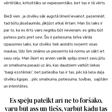
vērtētāks, kritizētāks un nepieņemtāks, bet tas ir tā vērts.
Bieži vien , ja cilvēku sāk augstā līmenī ievainot, pazemināt,
tad būtu jāsašaurinās, jākļūst atkal ērtam. Man šis laiks ir
par to, ka es ērts vairs negribu būt nevienam, es gribu būt
patiess pats pret sevi. Šis ir patiesuma, brīva vārda
izpausmes laiks, kur cilvēks tiek aicināts noņemt visas
maskas, līdz šim zināmo un pieņemto kā normu un sākt iet
savu ceļu. Man šķiet es arvien vairāk spēju iznest savu jūtu
un smalkuma pasauli uz āru, kas daudziem varbūt liekas
“baigi ezotēriski”, bet patiesība tas ir tas, pēc kā liela daļa
cilvēku ilgojas… pēc smalkuma, patiesuma, tuvības, sajūtām
un intimitātes.
Es spēju pateikt arī ne to foršāko,
varu būt ass un tiešs, varbūt kādu tas