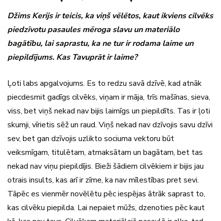
Džims Kerijs ir teicis, ka viņš vēlētos, kaut ikviens cilvēks
piedzīvotu pasaules mēroga slavu un materiālo
bagātību, lai saprastu, ka ne tur ir rodama laime un
piepildījums. Kas Tavuprāt ir laime?
Ļoti labs apgalvojums. Es to redzu savā dzīvē, kad atnāk
piecdesmit gadīgs cilvēks, viņam ir māja, trīs mašīnas, sieva,
viss, bet viņš nekad nav bijis laimīgs un piepildīts. Tas ir ļoti
skumji, vīrietis sēž un raud. Viņš nekad nav dzīvojis savu dzīvi
sev, bet gan dzīvojis uzlikto sociuma vektoru būt
veiksmīgam, titulētam, atmaksātam un bagātam, bet tas
nekad nav viņu piepildījis. Bieži šādiem cilvēkiem ir bijis jau
otrais insults, kas arī ir zīme, ka nav mīlestības pret sevi.
Tāpēc es vienmēr novēlētu pēc iespējas ātrāk saprast to,
kas cilvēku piepilda. Lai nepaiet mūžs, dzenoties pēc kaut