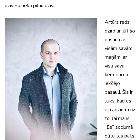
dzīvesprieka pilnu dzīvi.
Artūrs redz,
dzird un jūt šo
pasauli ar
visām savām
maņām, ar
visu savu
ķermeni un
iekšējo
pasauli. Šis ir
laiks, kad es
eju apzināti uz
to, lai mans
„Es” sociumā
būtu tas pats,