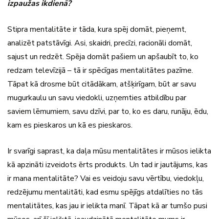
izpaužas ikdienā?
Stipra mentalitāte ir tāda, kura spēj domāt, pieņemt,
analizēt patstāvīgi. Asi, skaidri, precīzi, racionāli domāt,
sajust un redzēt. Spēja domāt pašiem un apšaubīt to, ko
redzam televīzijā – tā ir spēcīgas mentalitātes pazīme.
Tāpat kā drosme būt citādākam, atšķirīgam, būt ar savu
mugurkaulu un savu viedokli, uzņemties atbildību par
saviem lēmumiem, savu dzīvi, par to, ko es daru, runāju, ēdu,
kam es pieskaros un kā es pieskaros.
Ir svarīgi saprast, ka daļa mūsu mentalitātes ir mūsos ielikta
kā apzināti izveidots ērts produkts. Un tad ir jautājums, kas
ir mana mentalitāte? Vai es veidoju savu vērtību, viedokļu,
redzējumu mentalitāti, kad esmu spējīgs atdalīties no tās
mentalitātes, kas jau ir ielikta manī. Tāpat kā ar tumšo pusi