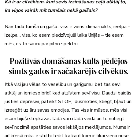
Kā ir ar cilvēkiem, kuri sevis izzināšanas ceļā atklāj to,
ka viņos vairāk mīt tumšais nekā gaišais?
Nav tādā tumšā un gaišā.. viss ir viens..diena-nakts, ieelpa –
izelpa… viss, ko esam piedzīvojuši laika līnijās – tie esam
mēs, es to saucu par pilno spektru.
Pozitīvās domāšanas kults pēdējos
simts gados ir sačakarējis cilvēkus.
Itkā visi jau vēlas to veselību un garīgumu, bet tas sevi
atklāj un iemieso brīdī, kad atzīstam sevī visu. Daudzi baidās
justies depresīvi, pateikt STOP, dusmoties, kliegt, bļaut un
izreaģēt uz āru savas emocijas. Tas viss ir mūsos, mēs visi
esam bijuši slepkavas tādā vai citādā veidā un to noliegt
sevī nozīmē apstāties savos iekšējos meklējumos. Mums ir
arī kreisā roka, ir stulbi teikt, ka kaut kam ir tikai viena puse.