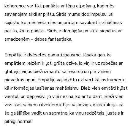
koherence var tikt panākta ar lēnu elpošanu, kad mēs
savienojam sirdi ar prātu. Sirds mums dod impulsu, lai
sajustu, ko mēs vēlamies un prātam savukārt ir zināšanas
par to,
kā
to panākt. Sirds ir domājoša un sūta signālus ar
smadzenēm – dabas fantastiska.
Empātija ir dvēseles pamatizpausme. Jāsaka gan, ka
empātiem reizēm ir ļoti grūta dzīve, jo viņi ir uz robežas ar
glābēju, viņus bieži izmanto kā resursu un pie viņiem
pievelkas upuri. Empātiju vajadzētu uztvert kā instrumentu,
kā informācijas lasīšanas mehānismu. Bieži vien empāti kļūst
vientuļi un depresīvi, jo viņi nezina, ko ar to darīt. Bieži vien
viss, kas šādiem cilvēkiem ir bijis vajadzīgs, ir instrukcija, kā
šo gaišjūtību vadīt un sapratne, ka viņu redzētais, justais ir
pilnīgi normāli.