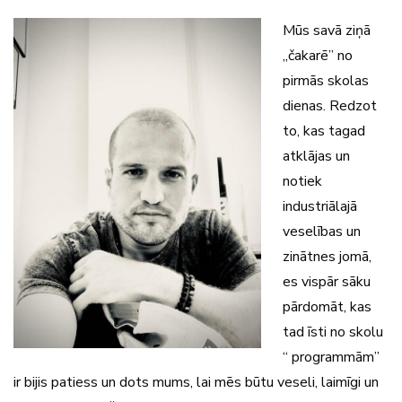
Mūs savā ziņā
„čakarē” no
pirmās skolas
dienas. Redzot
to, kas tagad
atklājas un
notiek
industriālajā
veselības un
zinātnes jomā,
es vispār sāku
pārdomāt, kas
tad īsti no skolu
“ programmām”
ir bijis patiess un dots mums, lai mēs būtu veseli, laimīgi un