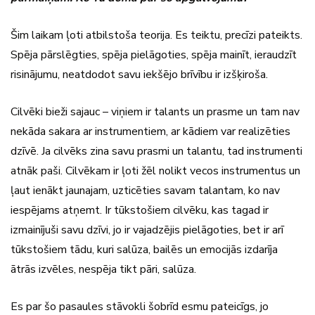
Šim laikam ļoti atbilstoša teorija. Es teiktu, precīzi pateikts.
Spēja pārslēgties, spēja pielāgoties, spēja mainīt, ieraudzīt
risinājumu, neatdodot savu iekšējo brīvību ir izšķiroša.
Cilvēki bieži sajauc – viņiem ir talants un prasme un tam nav
nekāda sakara ar instrumentiem, ar kādiem var realizēties
dzīvē. Ja cilvēks zina savu prasmi un talantu, tad instrumenti
atnāk paši. Cilvēkam ir ļoti žēl nolikt vecos instrumentus un
ļaut ienākt jaunajam, uzticēties savam talantam, ko nav
iespējams atņemt. Ir tūkstošiem cilvēku, kas tagad ir
izmainījuši savu dzīvi, jo ir vajadzējis pielāgoties, bet ir arī
tūkstošiem tādu, kuri salūza, bailēs un emocijās izdarīja
ātrās izvēles, nespēja tikt pāri, salūza.
Es par šo pasaules stāvokli šobrīd esmu pateicīgs, jo