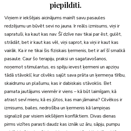
piepildīti.
Viņiem ir iekšējais aicinājums mainīt savu pasaules
redzējumu un būvēt sevi no jauna. Ir reāls izmisums, viņi ir
sapratuši, ka kaut kas nav. Šī dzīve nav tikai par ēst, gulēt,
strādāt, bet ir kaut kas vēl, viņi saprot, ka viņi ir kaut kas
vairāk. Ka ir ne tikai šis fiziskais ķermenis, bet ir arī šī smalkā
pasaule. Caur šo terapiju, praksi un sagatavošanos,
noņemot stimulantus, es spēju ievest ķermeni un apziņu
tādā stāvoklī, kur cilvēks sajūt sava prāta un ķermeņa tīrību,
skaidrumu un plašumu, kas ir dabiskais stāvoklis. Bet
pamata jautājums vienmēr ir viens – kā būt laimīgam, kā
atrast sevī mieru, kā es jūtos, kas man jāmaina? Cilvēkos ir
izmisums, bailes, nedrošība un ķermenis kā lampiņas
signalizē par visiem iekšējiem konfliktiem. Divas dienas
pirms vizītes parasti daudz kas iznāk uz āru, sāpju, pumpu