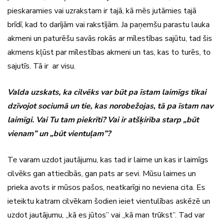
pieskaramies vai uzrakstam ir tajā, kā mēs jutāmies tajā
brīdī, kad to darījām vai rakstījām. Ja paņemšu parastu lauka
akmeni un paturēšu savās rokās ar mīlestības sajūtu, tad šis
akmens kļūst par mīlestības akmeni un tas, kas to turēs, to
sajutīs. Tā ir ar visu.
Valda uzskats, ka cilvēks var būt pa īstam laimīgs tikai
dzīvojot sociumā un tie, kas norobežojas, tā pa īstam nav
laimīgi. Vai Tu tam piekrīti? Vai ir atšķirība starp „būt
vienam” un „būt vientuļam”?
Te varam uzdot jautājumu, kas tad ir laime un kas ir laimīgs
cilvēks gan attiecībās, gan pats ar sevi. Mūsu laimes un
prieka avots ir mūsos pašos, neatkarīgi no neviena cita. Es
ieteiktu katram cilvēkam šodien ieiet vientulības askēzē un
uzdot jautājumu, „kā es jūtos” vai „kā man trūkst”. Tad var