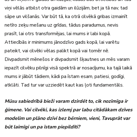
viņi vēlās atbilst otra gaidām un ilūzijām, bet ja tā nav, tad
sāpe un vilšanās. Var būt tā, ka otrā cilvēkā gribas izmainīt
netīro zeķu mešanu uz grīdas, tādus paradumus, nevis
prasīt, lai otrs transformējas, lai mums ir labi kopā.
Attiecībās ir minimums jānodzīvo gads kopā, lai varētu
pateikt, vai cilvēki vēlas palikt kopā vai tomēr nē.
Divpadsmit mēnešos ir divpadsmit šķautnes un mēs varam
iepazīt cilvēku pilnīgi visā spektrā ar nosacījumu, ka tajā laikā
mums ir jābūt tādiem, kādi pa īstam esam, patiesi, godīgi,
atklāti. Tad tur var uzziedēt kaut kas ļoti fundamentāls.
Mūsu sabiedrībā bieži varam dzirdēt to, cik nozīmīga ir
ģimene. Vai cilvēki, kas izlemj par labu citādākam dzīves
modelim un plāno dzīvi bez bērniem, vieni, Tavuprāt var
būt laimīgi un pa īstam piepildīti?