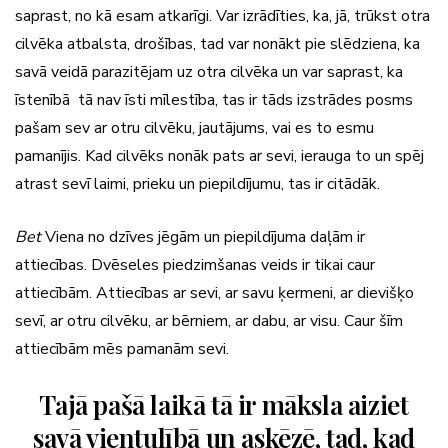
saprast, no kā esam atkarīgi. Var izrādīties, ka, jā, trūkst otra
cilvēka atbalsta, drošības, tad var nonākt pie slēdziena, ka
savā veidā parazitējam uz otra cilvēka un var saprast, ka
īstenībā tā nav īsti mīlestība, tas ir tāds izstrādes posms
pašam sev ar otru cilvēku, jautājums, vai es to esmu
pamanījis. Kad cilvēks nonāk pats ar sevi, ierauga to un spēj
atrast sevī laimi, prieku un piepildījumu, tas ir citādāk.
Bet
Viena no dzīves jēgām un piepildījuma daļām ir
attiecības. Dvēseles piedzimšanas veids ir tikai caur
attiecībām. Attiecības ar sevi, ar savu ķermeni, ar dievišķo
sevī, ar otru cilvēku, ar bērniem, ar dabu, ar visu. Caur šīm
attiecībām mēs pamanām sevi.
Tajā pašā laikā tā ir māksla aiziet
savā vientulībā un askēzē, tad, kad