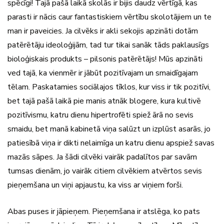
spēcīgi! Tajā pašā laikā skolās ir bijis daudz vērtīgā, kas
parasti ir nācis caur fantastiskiem vērtību skolotājiem un te
man ir paveicies. Ja cilvēks ir akli sekojis apzināti dotām
patērētāju ideoloģijām, tad tur tikai sanāk tāds paklausīgs
bioloģiskais produkts – pilsonis patērētājs! Mūs apzināti
ved tajā, ka vienmēr ir jābūt pozitīvajam un smaidīgajam
tēlam. Paskatamies sociālajos tīklos, kur viss ir tik pozitīvi,
bet tajā pašā laikā pie manis atnāk blogere, kura kultivē
pozitīvismu, katru dienu hipertrofēti spiež ārā no sevis
smaidu, bet manā kabinetā viņa salūzt un izplūst asarās, jo
patiesībā viņa ir dikti nelaimīga un katru dienu apspiež savas
mazās sāpes. Ja šādi cilvēki vairāk padalītos par savām
tumsas dienām, jo vairāk citiem cilvēkiem atvērtos sevis
pieņemšana un viņi apjaustu, ka viss ar viņiem forši.
Abas puses ir jāpieņem. Pieņemšana ir atslēga, ko pats