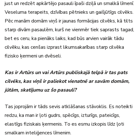
just un redzēt apkārtējo pasauli īpaši dziļā un smalkā līmenī.
Veseluma terapeits, dzīvības pētnieks un gaišjūtīgs cilvēks.
Pēc manām domām viņš ir jaunas formācijas cilvēks, kā tilts
starp divām pasaulēm, kurš ne vienmēr tiek saprasts tagad,
bet es ceru, ka pienāks laiks, kad būs arvien vairāk tādu
cilvēku, kas cenšas izprast likumsakarības starp cilvēka
fizisko ķermeni un dvēseli.
Kas ir Artūrs un vai Artūrs publiskajā telpā ir tas pats
cilvēks, kas viņš ir paliekot vienatnē ar savām domām,
jūtām, skatījumu uz šo pasauli?
Tas joprojām ir tāds sevis atklāšanas stāvoklis. Es noteikti
redzu, ka man ir ļoti gudrs, spēcīgs, izturīgs, pateicīgs,
elastīgs fiziskais ķermenis. To es esmu izkopis līdz ļoti
smalkam inteliģences līmenim.