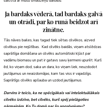
saistīta ar mūsu smadzeņu darbību.
Ja bardaks vēderā, tad bardaks galvā
un otrādi, par ko runā beidzot arī
zinātne.
Tās nāves bailes, kas tagad tiek sētas cilvēkos, aizved
cilvēkus pie nejūtības. Kad cilvēks baidās, viņam atslēdzas
saprātīga domāšana un cilvēks automātiski kļūst par
vadāmu biomasu un pat ir gatavs savu ķermeni upurēt. Kurš
ēd, ko viņam dod, saka un dara, ko viņam liek, neuzdodot
jautājumus un neaizdomājas, kam tas viss ir vajadzīgs.
Saprātīgs cilvēks apšauba un uzdod jautājumus.
Darvins ir teicis, ka ne spēcīgākais vai intelektuālākais
cilvēks izdzīvo, bet cilvēks, kurš spēj pielāgoties
pārmaiņām. Ko Tu domā par šo apgalvojumu?