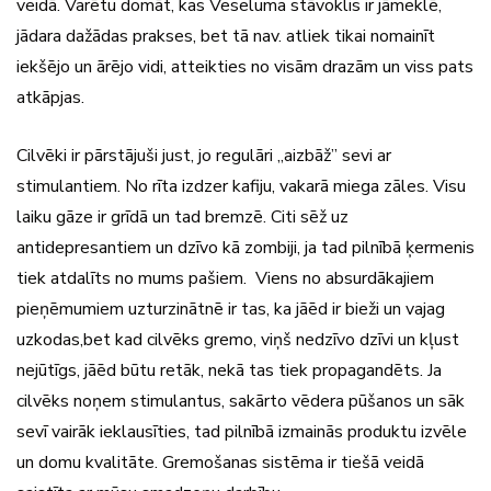
veidā. Varētu domāt, kas Veseluma stāvoklis ir jāmeklē,
jādara dažādas prakses, bet tā nav. atliek tikai nomainīt
iekšējo un ārējo vidi, atteikties no visām drazām un viss pats
atkāpjas.
Cilvēki ir pārstājuši just, jo regulāri „aizbāž” sevi ar
stimulantiem. No rīta izdzer kafiju, vakarā miega zāles. Visu
laiku gāze ir grīdā un tad bremzē. Citi sēž uz
antidepresantiem un dzīvo kā zombiji, ja tad pilnībā ķermenis
tiek atdalīts no mums pašiem. Viens no absurdākajiem
pieņēmumiem uzturzinātnē ir tas, ka jāēd ir bieži un vajag
uzkodas,bet kad cilvēks gremo, viņš nedzīvo dzīvi un kļust
nejūtīgs, jāēd būtu retāk, nekā tas tiek propagandēts. Ja
cilvēks noņem stimulantus, sakārto vēdera pūšanos un sāk
sevī vairāk ieklausīties, tad pilnībā izmainās produktu izvēle
un domu kvalitāte. Gremošanas sistēma ir tiešā veidā