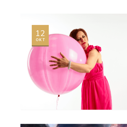
12
OKT