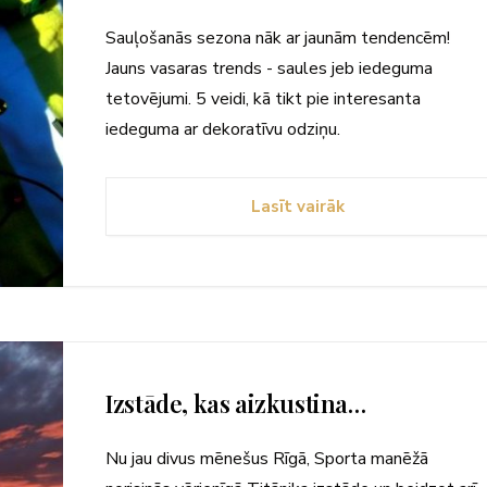
Sauļošanās sezona nāk ar jaunām tendencēm!
Jauns vasaras trends - saules jeb iedeguma
tetovējumi. 5 veidi, kā tikt pie interesanta
iedeguma ar dekoratīvu odziņu.
Lasīt vairāk
Izstāde, kas aizkustina…
Nu jau divus mēnešus Rīgā, Sporta manēžā