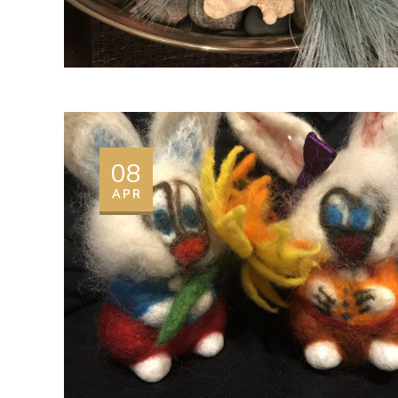
08
APR