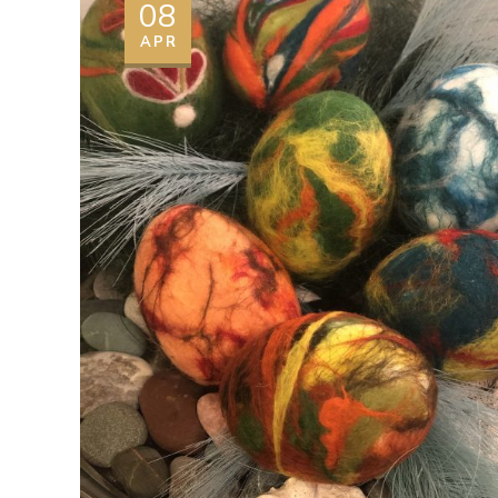
08
APR