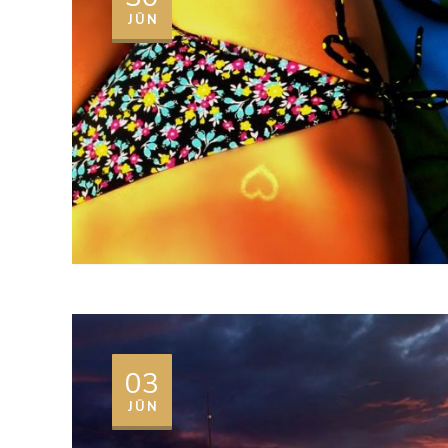
JŪN
03
JŪN