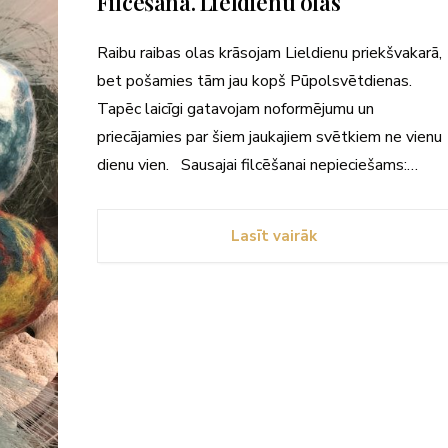
Filcēšana. Lieldienu olas
Raibu raibas olas krāsojam Lieldienu priekšvakarā,
bet pošamies tām jau kopš Pūpolsvētdienas.
Tapēc laicīgi gatavojam noformējumu un
priecājamies par šiem jaukajiem svētkiem ne vienu
dienu vien. Sausajai filcēšanai nepieciešams:…
Lasīt vairāk