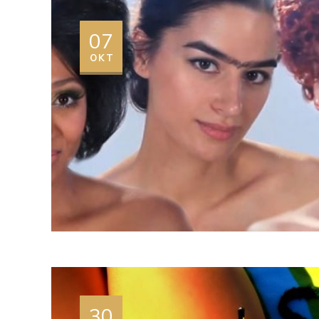
07
OKT
30