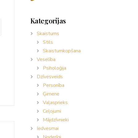
Kategorijas
Skaistums
Stils
Skaistumkopšana
Veselība
Psiholoģija
Dzīvesveids
Personība
Ģimene
Vaļasprieks
Ceļojumi
Mājdzīvnieki
Iedvesmai
Noderīgi