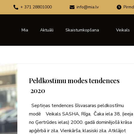
+ 371 28801000
info@mia.lv
Pirmd
Mia
Aktuāli
Skaistumkopšana
Veikals
Peldkostīmu modes tendences
2020
Septiņas tendences šīsvasaras peldkostīmu
modē Veikals SASHA, Rīga, Čaka iela 38, (ieeja
no Ģertrūdes ielas) 2000. gadā dominējošā krāsa
apģērbā ir zila. Vienkārša, klasiski zila. Atklājot