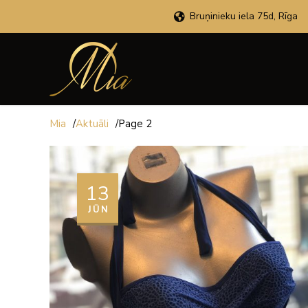
Bruņinieku iela 75d, Rīga
Mia
/
Aktuāli
/
Page 2
13
JŪN