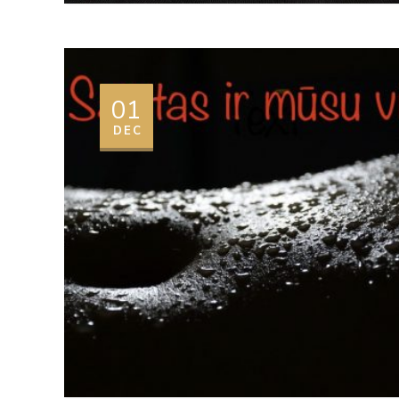
01
DEC