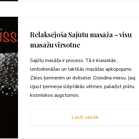
Relaksējoša Sajūtu masāža – visu
masāžu virsotne
Sajūtu masāža ir process. Tā ir klasiskās ,
limfodrenāžas un taktilās masāžas apkopojums.
Zāles ķermenim un dvēselei. Dziedina miesu, ļauj
izjust ķermeņa slēptākās vēlmes, palaižot prātu
kosmiskos augstumos.
Lasīt vairāk