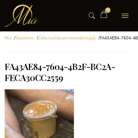
0
Mia
/
Skaistums
/
Zelta noslēpums kosmetoloģijā
/
FA43AE84-7604-4
FA43AE84-7604-4B2F-BC2A-
FECA30CC2559