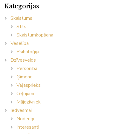
Kategorijas
Skaistums
Stils
Skaistumkopšana
Veselība
Psiholoģija
Dzīvesveids
Personība
Ģimene
Vaļasprieks
Ceļojumi
Mājdzīvnieki
Iedvesmai
Noderīgi
Interesanti