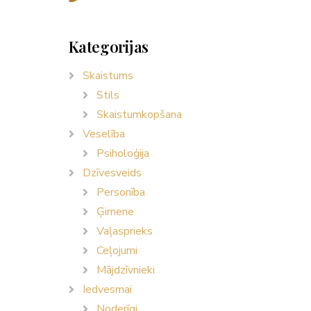
Kategorijas
Skaistums
Stils
Skaistumkopšana
Veselība
Psiholoģija
Dzīvesveids
Personība
Ģimene
Vaļasprieks
Ceļojumi
Mājdzīvnieki
Iedvesmai
Noderīgi