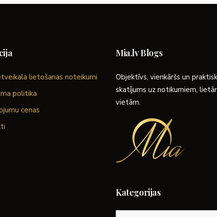
ija
Mia.lv Blogs
tveikala lietošanas noteikumi
Objektīvs, vienkāršs un praktis
skatījums uz notikumiem, liet
ma politika
vietām.
ojumu cenas
ti
Kategorijas
Kategorijas