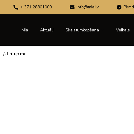
+ 371 28801000
info@mia.lv
Pirmd
Mia
Aktuāli
Skaistumkopšana
Veikals
i
/
stiritup.me