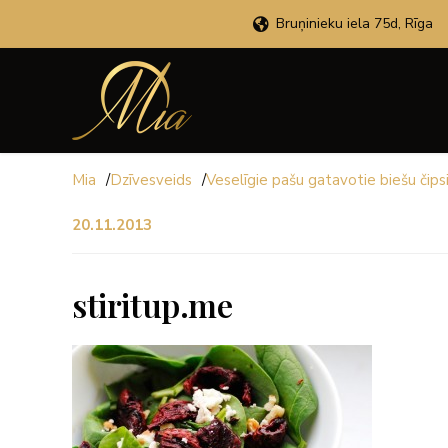
Bruņinieku iela 75d, Rīga
Mia
/
Dzīvesveids
/
Veselīgie pašu gatavotie biešu čips
20.11.2013
stiritup.me