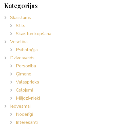
Kategorijas
Skaistums
Stils
Skaistumkopšana
Veselība
Psiholoģija
Dzīvesveids
Personība
Ģimene
Vaļasprieks
Ceļojumi
Mājdzīvnieki
Iedvesmai
Noderīgi
Interesanti