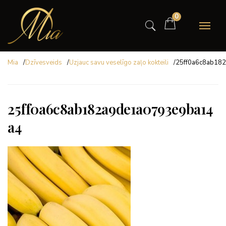
0
Mia
/
Dzīvesveids
/
Uzjauc savu veselīgo zaļo kokteili
/
25ff0a6c8ab18
25ff0a6c8ab182a9de1a0793e9ba14
a4