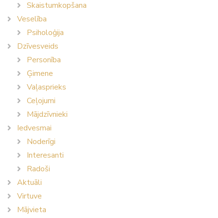
Skaistumkopšana
Veselība
Psiholoģija
Dzīvesveids
Personība
Ģimene
Vaļasprieks
Ceļojumi
Mājdzīvnieki
Iedvesmai
Noderīgi
Interesanti
Radoši
Aktuāli
Virtuve
Mājvieta