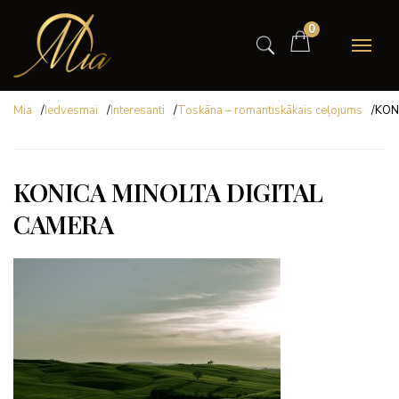
0
Mia
/
Iedvesmai
/
Interesanti
/
Toskāna – romantiskākais ceļojums
/
KON
KONICA MINOLTA DIGITAL
CAMERA