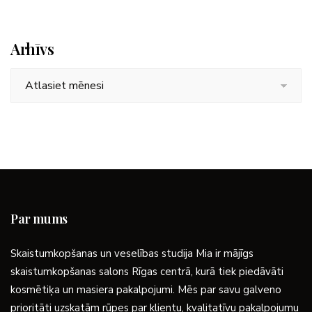
Arhīvs
Arhīvs
Par mums
Skaistumkopšanas un veselības studija Mia ir mājīgs
skaistumkopšanas salons Rīgas centrā, kurā tiek piedāvāti
kosmētiķa un masiera pakalpojumi. Mēs par savu galveno
prioritāti uzskatām rūpes par klientu, kvalitatīvu pakalpojumu