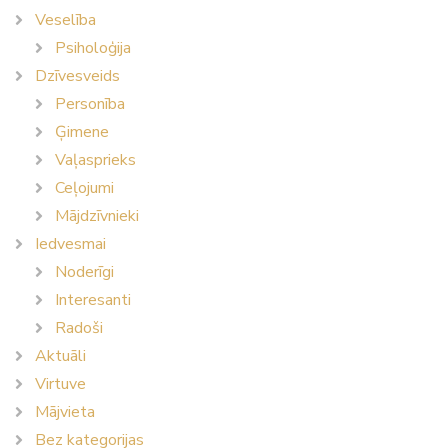
Veselība
Psiholoģija
Dzīvesveids
Personība
Ģimene
Vaļasprieks
Ceļojumi
Mājdzīvnieki
Iedvesmai
Noderīgi
Interesanti
Radoši
Aktuāli
Virtuve
Mājvieta
Bez kategorijas