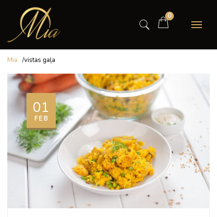
0
Mia
/
vistas gaļa
01
FEB