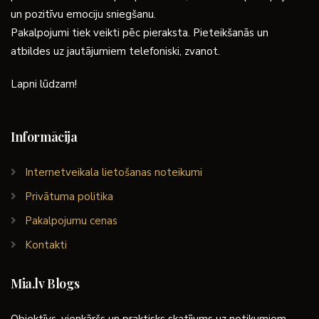
un pozitīvu emociju sniegšanu.
Pakalpojumi tiek veikti pēc pieraksta. Pieteikšanās un
atbildes uz jautājumiem telefoniski, zvanot.
Lapni lūdzam!
Informācija
Internetveikala lietošanas noteikumi
Privātuma politika
Pakalpojumu cenas
Kontakti
Mia.lv Blogs
Objektīvs, vienkāršs un praktisks skatījums uz notikumiem,