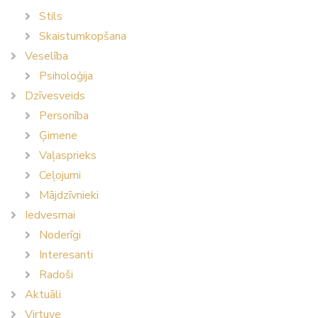
Stils
Skaistumkopšana
Veselība
Psiholoģija
Dzīvesveids
Personība
Ģimene
Vaļasprieks
Ceļojumi
Mājdzīvnieki
Iedvesmai
Noderīgi
Interesanti
Radoši
Aktuāli
Virtuve