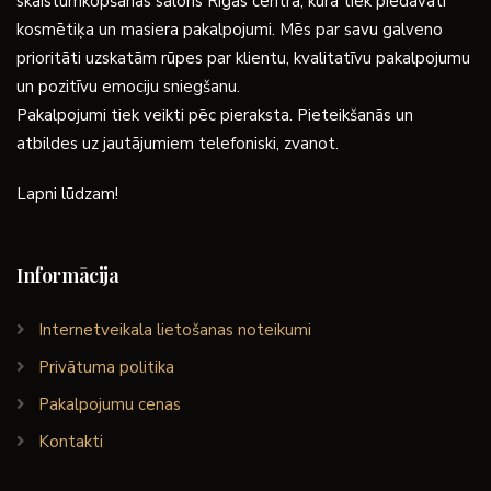
skaistumkopšanas salons Rīgas centrā, kurā tiek piedāvāti
kosmētiķa un masiera pakalpojumi. Mēs par savu galveno
prioritāti uzskatām rūpes par klientu, kvalitatīvu pakalpojumu
un pozitīvu emociju sniegšanu.
Pakalpojumi tiek veikti pēc pieraksta. Pieteikšanās un
atbildes uz jautājumiem telefoniski, zvanot.
Lapni lūdzam!
Informācija
Internetveikala lietošanas noteikumi
Privātuma politika
Pakalpojumu cenas
Kontakti