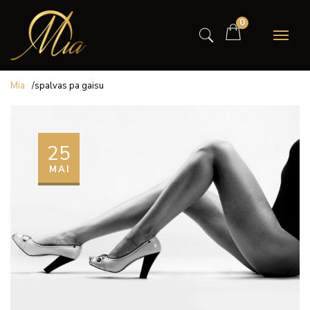
0
Mia
/
spalvas pa gaisu
25
MAI