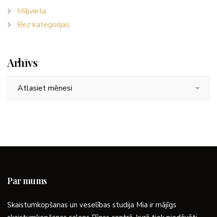
Mājvieta
Bez kategorijas
Arhīvs
Arhīvs
Par mums
Skaistumkopšanas un veselības studija Mia ir mājīgs