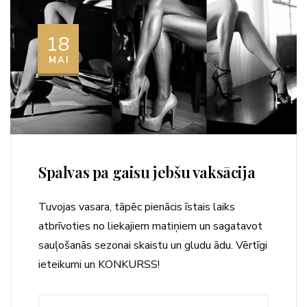
18
MAI
Spalvas pa gaisu jebšu vaksācija
Tuvojas vasara, tāpēc pienācis īstais laiks
atbrīvoties no liekajiem matiņiem un sagatavot
sauļošanās sezonai skaistu un gludu ādu. Vērtīgi
ieteikumi un KONKURSS!