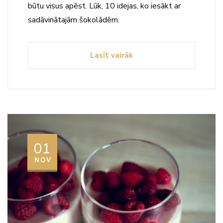
būtu visus apēst. Lūk, 10 idejas, ko iesākt ar
sadāvinātajām šokolādēm.
Lasīt vairāk
01
NOV