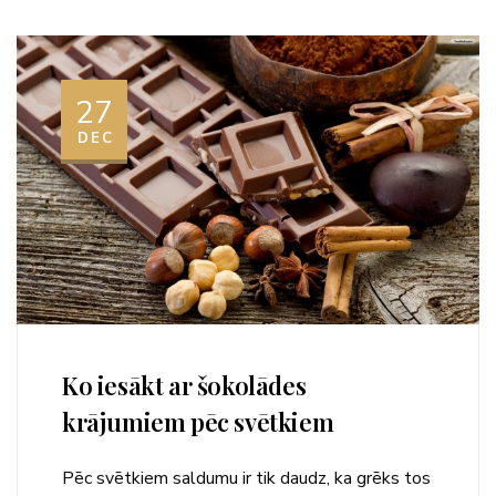
27
DEC
Ko iesākt ar šokolādes
krājumiem pēc svētkiem
Pēc svētkiem saldumu ir tik daudz, ka grēks tos