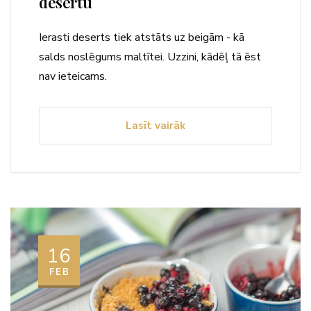
desertu
Ierasti deserts tiek atstāts uz beigām - kā
salds noslēgums maltītei. Uzzini, kādēļ tā ēst
nav ieteicams.
Lasīt vairāk
16
FEB