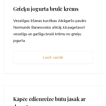
Grieķu jogurta brulē krēms
Veselīgas ēšanas kustības Aikāgaršo pavārs
Normunds Baranovskis atklāj, kā pagatavot
veselīgu un garšīgu brulē krēmu no grieķu
jogurta.
Lasīt vairāk
Kāpēc ēdienreize būtu jāsāk ar