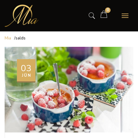
0
Mia
/
salds
03
JŪN