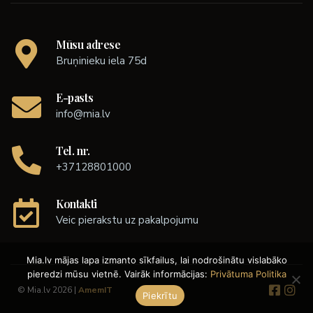
Mūsu adrese
Bruņinieku iela 75d
E-pasts
info@mia.lv
Tel. nr.
+37128801000
Kontakti
Veic pierakstu uz pakalpojumu
Mia.lv mājas lapa izmanto sīkfailus, lai nodrošinātu vislabāko
pieredzi mūsu vietnē. Vairāk informācijas:
Privātuma Politika
© Mia.lv 2026 |
AmemIT
Piekrītu