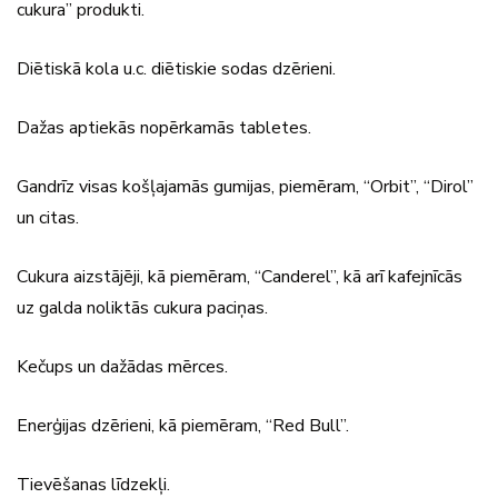
cukura” produkti.
Diētiskā kola u.c. diētiskie sodas dzērieni.
Dažas aptiekās nopērkamās tabletes.
Gandrīz visas košļajamās gumijas, piemēram, “Orbit”, “Dirol”
un citas.
Cukura aizstājēji, kā piemēram, “Canderel”, kā arī kafejnīcās
uz galda noliktās cukura paciņas.
Kečups un dažādas mērces.
Enerģijas dzērieni, kā piemēram, “Red Bull”.
Tievēšanas līdzekļi.