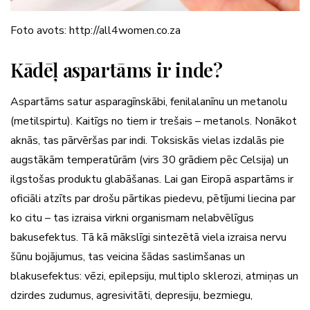
Foto avots: http://all4women.co.za
Kādēļ aspartāms ir inde?
Aspartāms satur asparagīnskābi, fenilalanīnu un metanolu
(metilspirtu). Kaitīgs no tiem ir trešais – metanols. Nonākot
aknās, tas pārvēršas par indi. Toksiskās vielas izdalās pie
augstākām temperatūrām (virs 30 grādiem pēc Celsija) un
ilgstošas produktu glabāšanas. Lai gan Eiropā aspartāms ir
oficiāli atzīts par drošu pārtikas piedevu, pētījumi liecina par
ko citu – tas izraisa virkni organismam nelabvēlīgus
bakusefektus. Tā kā mākslīgi sintezētā viela izraisa nervu
šūnu bojājumus, tas veicina šādas saslimšanas un
blakusefektus: vēzi, epilepsiju, multiplo sklerozi, atmiņas un
dzirdes zudumus, agresivitāti, depresiju, bezmiegu,