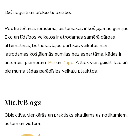
Daži jogurti un brokastu pārslas.
Pēc lietošanas ieraduma, bīstamākās ir košļājamās gumijas.
Eko un līdzīgos veikalos ir atrodamas samērā dārgas
alternatīvas, bet ierastajos pārtikas veikalos nav
atrodamas košļājamās gumijas bez aspartāma, kādas ir
ārzemēs, piemēram,
Pur
un
Zapp
. Atliek vien gaidīt, kad arī
pie mums tādas parādīsies veikalu plauktos.
Mia.lv Blogs
Objektīvs, vienkāršs un praktisks skatījums uz notikumiem,
lietām un vietām.