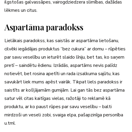
ilgstošas galvassāpes, vairogdziedzera slimības, dažādas
lēkmes un citus.
Aspartāma paradokss
Lielākais paradokss, kas saistās ar aspartāma lietošanu,
cilvēki iegādājas produktus “bez cukura” ar domu – rūpēties
par savu veselību un ieturēt slaido līniju, bet tas, ko saņem
pretī – saindētu ēdienu. Izrādās, aspartāms nevis palīdz
notievēt, bet rosina apetīti un rada izsalkuma sajūtu, kas
savukārt liek mums apēst vairāk. Tikpat liels paradokss ir
saistīts ar košļājamām gumijām. Lai gan tās bez aspartāma
satur vēl citas kaitīgas vielas, ražotāji to reklamē kā
produktu, ar ko paust rūpes par savu veselību – balti
mirdzoši un veseli zobi, svaiga elpa, pašapzinīga personība
u.tml.