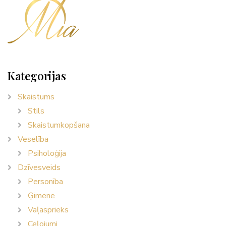
Kategorijas
Skaistums
Stils
Skaistumkopšana
Veselība
Psiholoģija
Dzīvesveids
Personība
Ģimene
Vaļasprieks
Ceļojumi