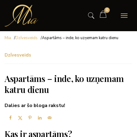
0
Mia
/
Dzīvesveids
/
Aspartāms – inde, ko uzņemam katru dienu
Dzīvesveids
Aspartāms – inde, ko uzņemam
katru dienu
Dalies ar šo bloga rakstu!
Kas ir aspartāms?