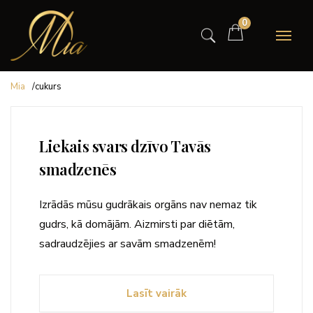
0
Mia
/
cukurs
Liekais svars dzīvo Tavās
smadzenēs
Izrādās mūsu gudrākais orgāns nav nemaz tik
gudrs, kā domājām. Aizmirsti par diētām,
sadraudzējies ar savām smadzenēm!
Lasīt vairāk