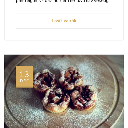
pārsteigums - daži no tiem ne tuvu nav veselīgi.
Lasīt vairāk
13
DEC