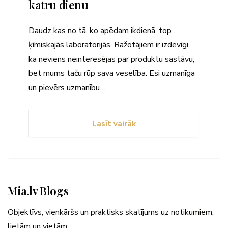
katru dienu
Daudz kas no tā, ko apēdam ikdienā, top
ķīmiskajās laboratorijās. Ražotājiem ir izdevīgi,
ka neviens neinteresējas par produktu sastāvu,
bet mums taču rūp sava veselība. Esi uzmanīga
un pievērs uzmanību…
Lasīt vairāk
Mia.lv Blogs
Objektīvs, vienkāršs un praktisks skatījums uz notikumiem,
lietām un vietām.