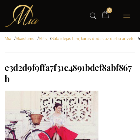
0
Mia
/
Skaistums
/
Stils
/
Stila idejas tām, kuras dodas uz darbu ar velo
/
e3d2d9f9ffa7f31c4891bdef8abf867
b