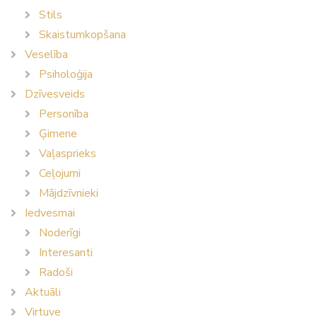
Stils
Skaistumkopšana
Veselība
Psiholoģija
Dzīvesveids
Personība
Ģimene
Vaļasprieks
Ceļojumi
Mājdzīvnieki
Iedvesmai
Noderīgi
Interesanti
Radoši
Aktuāli
Virtuve