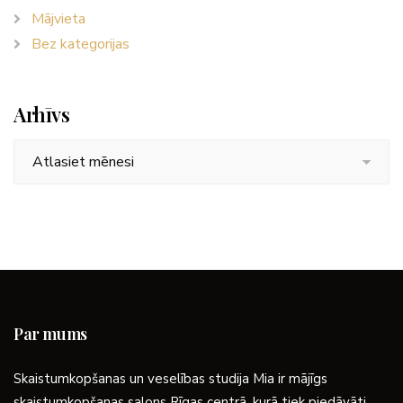
Mājvieta
Bez kategorijas
Arhīvs
Arhīvs
Par mums
Skaistumkopšanas un veselības studija Mia ir mājīgs
skaistumkopšanas salons Rīgas centrā, kurā tiek piedāvāti