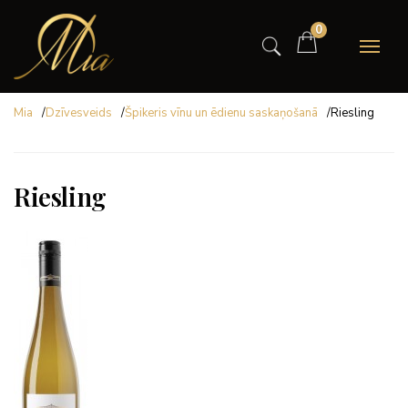
0
Mia
/
Dzīvesveids
/
Špikeris vīnu un ēdienu saskaņošanā
/
Riesling
Riesling