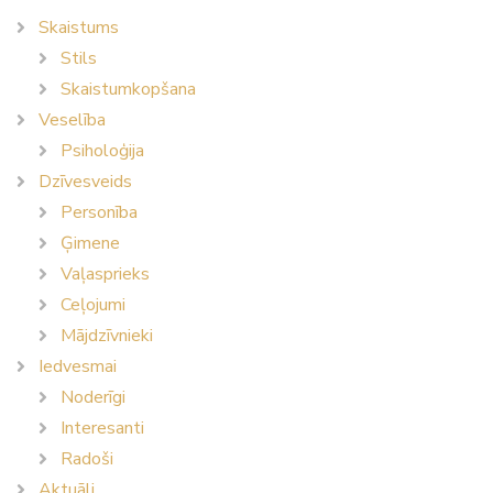
Skaistums
Stils
Skaistumkopšana
Veselība
Psiholoģija
Dzīvesveids
Personība
Ģimene
Vaļasprieks
Ceļojumi
Mājdzīvnieki
Iedvesmai
Noderīgi
Interesanti
Radoši
Aktuāli