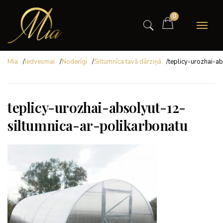
0
Mia
/
Iedvesmai
/
Noderīgi
/
Siltumnīca tavā dārziņā
/
teplicy-urozhai-a
teplicy-urozhai-absolyut-12-
siltumnica-ar-polikarbonatu