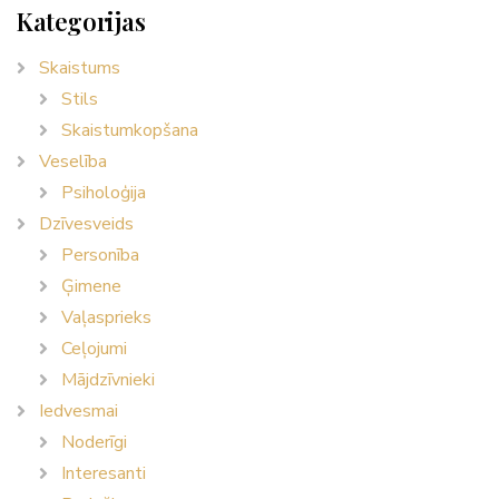
Kategorijas
Skaistums
Stils
Skaistumkopšana
Veselība
Psiholoģija
Dzīvesveids
Personība
Ģimene
Vaļasprieks
Ceļojumi
Mājdzīvnieki
Iedvesmai
Noderīgi
Interesanti