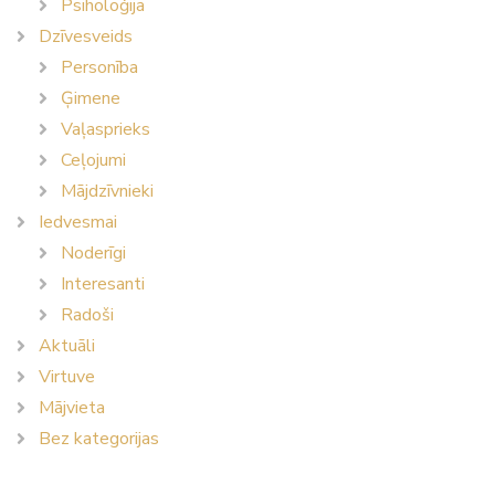
Psiholoģija
Dzīvesveids
Personība
Ģimene
Vaļasprieks
Ceļojumi
Mājdzīvnieki
Iedvesmai
Noderīgi
Interesanti
Radoši
Aktuāli
Virtuve
Mājvieta
Bez kategorijas