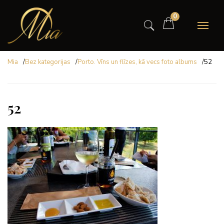
0
Mia
/
Bez kategorijas
/
Porto. Vīns un flīzes, kā vecs foto albums
/
52
52