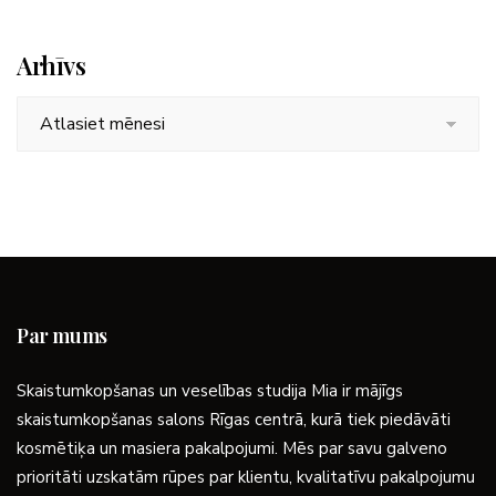
Arhīvs
Arhīvs
Par mums
Skaistumkopšanas un veselības studija Mia ir mājīgs
skaistumkopšanas salons Rīgas centrā, kurā tiek piedāvāti
kosmētiķa un masiera pakalpojumi. Mēs par savu galveno
prioritāti uzskatām rūpes par klientu, kvalitatīvu pakalpojumu