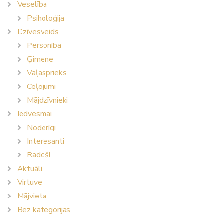
Veselība
Psiholoģija
Dzīvesveids
Personība
Ģimene
Vaļasprieks
Ceļojumi
Mājdzīvnieki
Iedvesmai
Noderīgi
Interesanti
Radoši
Aktuāli
Virtuve
Mājvieta
Bez kategorijas