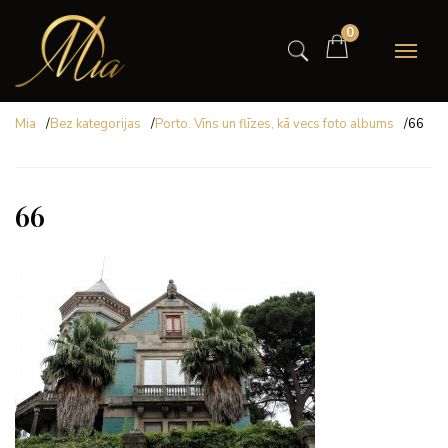
0
Mia
/
Bez kategorijas
/
Porto. Vīns un flīzes, kā vecs foto albums
/
66
66