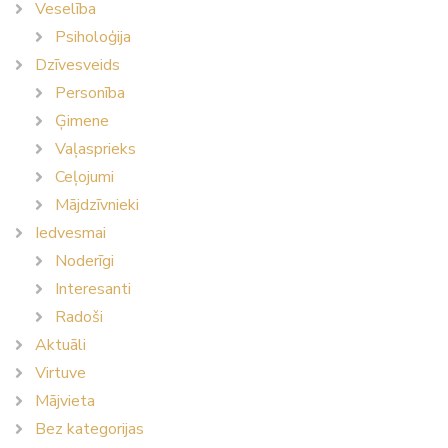
Veselība
Psiholoģija
Dzīvesveids
Personība
Ģimene
Vaļasprieks
Ceļojumi
Mājdzīvnieki
Iedvesmai
Noderīgi
Interesanti
Radoši
Aktuāli
Virtuve
Mājvieta
Bez kategorijas