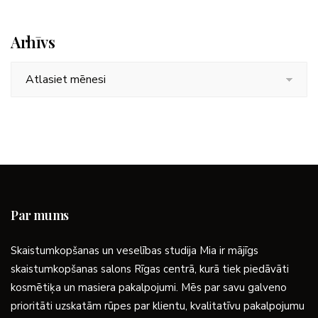
Arhīvs
Arhīvs
Par mums
Skaistumkopšanas un veselības studija Mia ir mājīgs
skaistumkopšanas salons Rīgas centrā, kurā tiek piedāvāti
kosmētiķa un masiera pakalpojumi. Mēs par savu galveno
prioritāti uzskatām rūpes par klientu, kvalitatīvu pakalpojumu