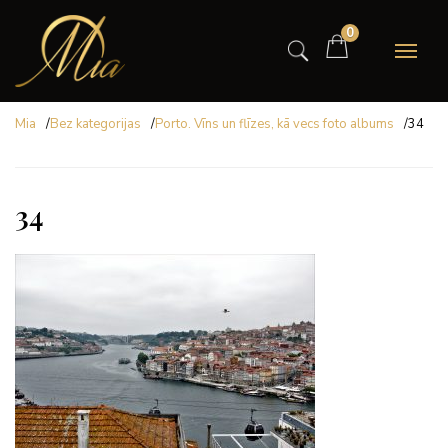
0
Mia
/
Bez kategorijas
/
Porto. Vīns un flīzes, kā vecs foto albums
/
34
34