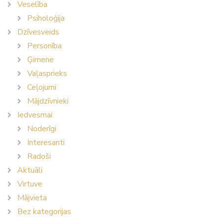
Veselība
Psiholoģija
Dzīvesveids
Personība
Ģimene
Vaļasprieks
Ceļojumi
Mājdzīvnieki
Iedvesmai
Noderīgi
Interesanti
Radoši
Aktuāli
Virtuve
Mājvieta
Bez kategorijas