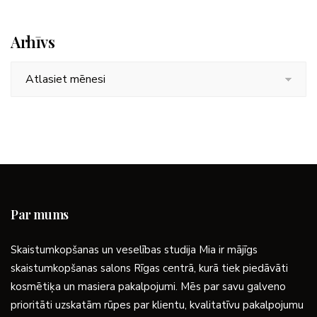
Arhīvs
Arhīvs
Par mums
Skaistumkopšanas un veselības studija Mia ir mājīgs
skaistumkopšanas salons Rīgas centrā, kurā tiek piedāvāti
kosmētiķa un masiera pakalpojumi. Mēs par savu galveno
prioritāti uzskatām rūpes par klientu, kvalitatīvu pakalpojumu