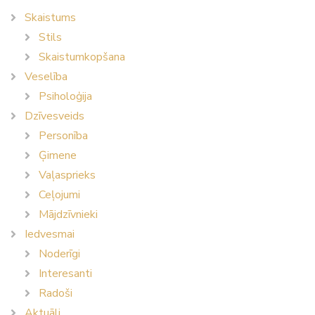
Skaistums
Stils
Skaistumkopšana
Veselība
Psiholoģija
Dzīvesveids
Personība
Ģimene
Vaļasprieks
Ceļojumi
Mājdzīvnieki
Iedvesmai
Noderīgi
Interesanti
Radoši
Aktuāli