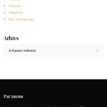
Virtuve
Mājvieta
Bez kategorijas
Arhīvs
Arhīvs
Par mums