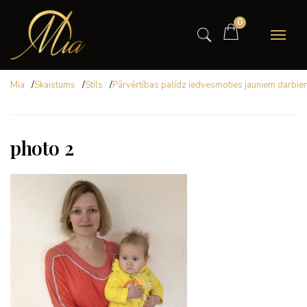
0
Mia
/
Skaistums
/
Stils
/
Pārvērtības palīdz iedvesmoties jauniem darbie
photo 2