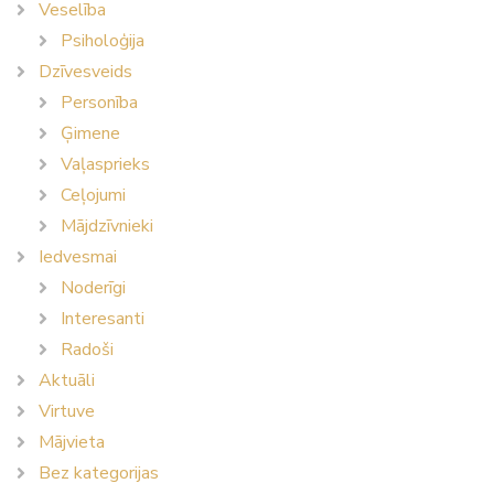
Veselība
Psiholoģija
Dzīvesveids
Personība
Ģimene
Vaļasprieks
Ceļojumi
Mājdzīvnieki
Iedvesmai
Noderīgi
Interesanti
Radoši
Aktuāli
Virtuve
Mājvieta
Bez kategorijas