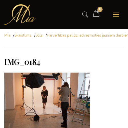
0
Mia
/
Skaistums
/
Stils
/
Pārvērtības palīdz iedvesmoties jauniem darbie
IMG_0184