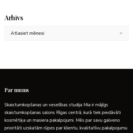
Arhīvs
Arhīvs
Par mums
Skaistumkopšanas un veselības studija Mia ir mājīgs
skaistumkopšanas salons Rīgas centrā, kurā tiek piedāvāti
kosmētiķa un masiera pakalpojumi. Mēs par savu galveno
prioritāti uzskatām rūpes par klientu, kvalitatīvu pakalpojumu