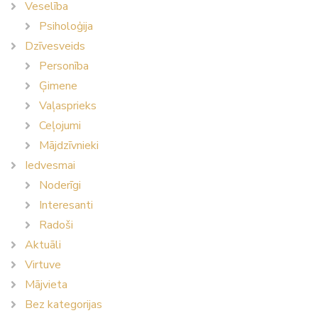
Veselība
Psiholoģija
Dzīvesveids
Personība
Ģimene
Vaļasprieks
Ceļojumi
Mājdzīvnieki
Iedvesmai
Noderīgi
Interesanti
Radoši
Aktuāli
Virtuve
Mājvieta
Bez kategorijas