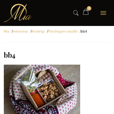
0
Mia
/
Iedvesmai
/
Noderīgi
/
Pārsteigums kastītē
/
bb4
bb4