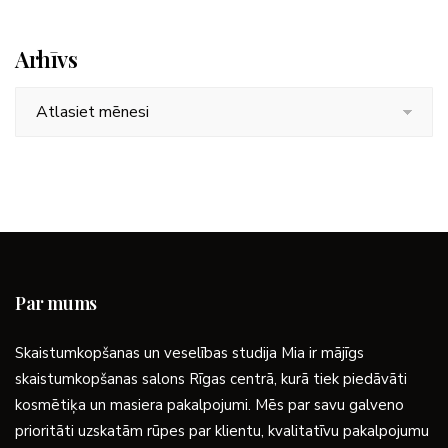
Arhīvs
Arhīvs
Par mums
Skaistumkopšanas un veselības studija Mia ir mājīgs
skaistumkopšanas salons Rīgas centrā, kurā tiek piedāvāti
kosmētiķa un masiera pakalpojumi. Mēs par savu galveno
prioritāti uzskatām rūpes par klientu, kvalitatīvu pakalpojumu