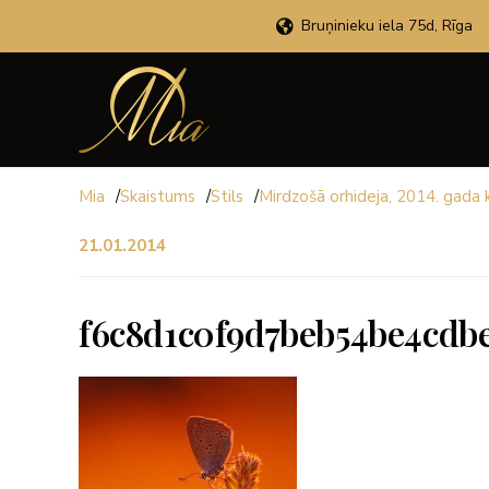
Bruņinieku iela 75d, Rīga
Mia
/
Skaistums
/
Stils
/
Mirdzošā orhideja, 2014. gada 
21.01.2014
f6c8d1c0f9d7beb54be4cdbe