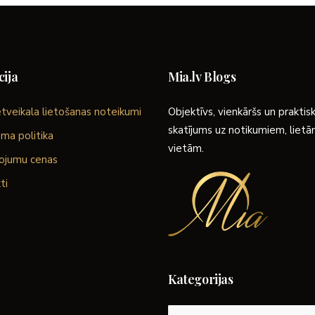
ija
Mia.lv Blogs
tveikala lietošanas noteikumi
Objektīvs, vienkāršs un praktis
skatījums uz notikumiem, liet
ma politika
vietām.
ojumu cenas
ti
Kategorijas
Kategorijas