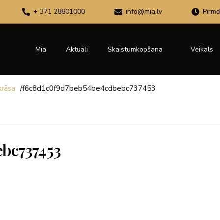
+ 371 28801000
info@mia.lv
Pirmd
Mia
Aktuāli
Skaistumkopšana
Veikals
krāsa
/
f6c8d1c0f9d7beb54be4cdbebc737453
bc737453