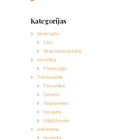
Kategorijas
Skaistums
Stils
Skaistumkopšana
Veselība
Psiholoģija
Dzīvesveids
Personība
Ģimene
Vaļasprieks
Ceļojumi
Mājdzīvnieki
Iedvesmai
Noderīgi