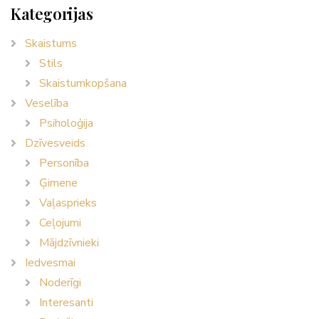
Kategorijas
Skaistums
Stils
Skaistumkopšana
Veselība
Psiholoģija
Dzīvesveids
Personība
Ģimene
Vaļasprieks
Ceļojumi
Mājdzīvnieki
Iedvesmai
Noderīgi
Interesanti