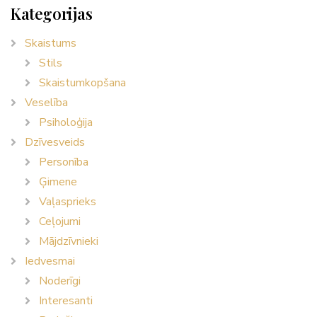
Kategorijas
Skaistums
Stils
Skaistumkopšana
Veselība
Psiholoģija
Dzīvesveids
Personība
Ģimene
Vaļasprieks
Ceļojumi
Mājdzīvnieki
Iedvesmai
Noderīgi
Interesanti