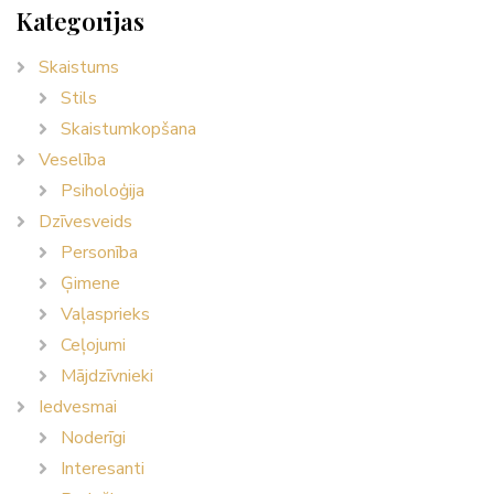
Kategorijas
Skaistums
Stils
Skaistumkopšana
Veselība
Psiholoģija
Dzīvesveids
Personība
Ģimene
Vaļasprieks
Ceļojumi
Mājdzīvnieki
Iedvesmai
Noderīgi
Interesanti