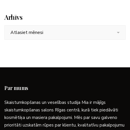
Arhīvs
Arhīvs
Par mums
Skaistumkopšanas un veselības studija Mia ir mājīgs
skaistumkopšanas salons Rīgas centrā, kurā tiek piedāvāti
kosmētiķa un masiera pakalpojumi. Mēs par savu galveno
prioritāti uzskatām rūpes par klientu, kvalitatīvu pakalpojumu