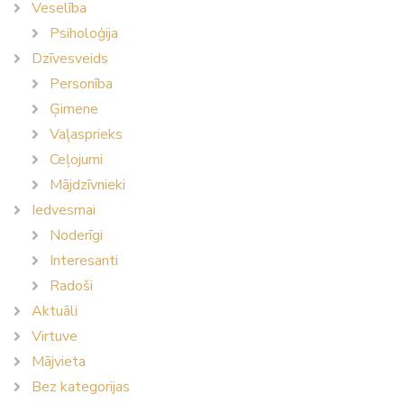
Veselība
Psiholoģija
Dzīvesveids
Personība
Ģimene
Vaļasprieks
Ceļojumi
Mājdzīvnieki
Iedvesmai
Noderīgi
Interesanti
Radoši
Aktuāli
Virtuve
Mājvieta
Bez kategorijas