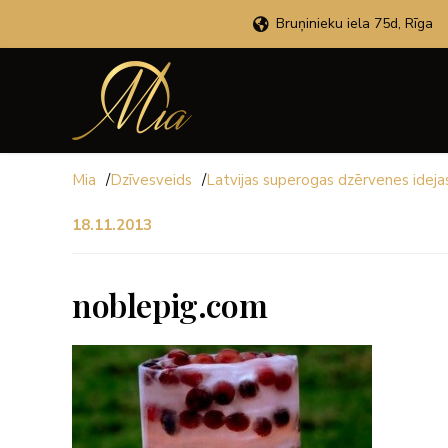
Bruņinieku iela 75d, Rīga
Mia
/
Dzīvesveids
/
Latvijas superogas dzērvenes ideja
18.11.2013
noblepig.com