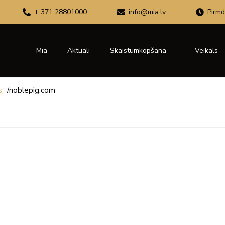
+ 371 28801000
info@mia.lv
Pirmd
Mia
Aktuāli
Skaistumkopšana
Veikals
s
/
noblepig.com