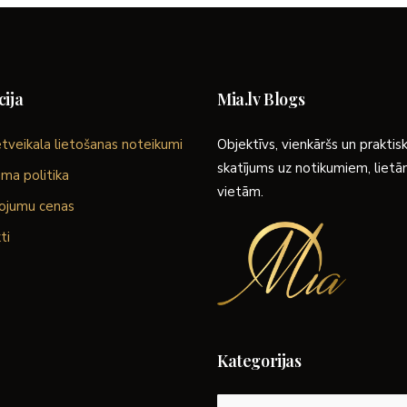
ija
Mia.lv Blogs
tveikala lietošanas noteikumi
Objektīvs, vienkāršs un praktis
skatījums uz notikumiem, liet
ma politika
vietām.
ojumu cenas
ti
Kategorijas
Kategorijas