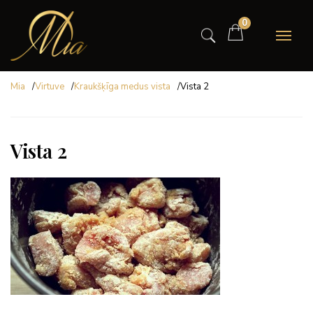
0
Mia
/
Virtuve
/
Kraukšķīga medus vista
/
Vista 2
Vista 2