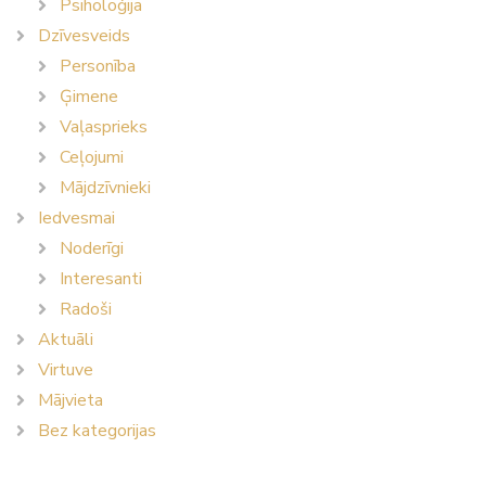
Psiholoģija
Dzīvesveids
Personība
Ģimene
Vaļasprieks
Ceļojumi
Mājdzīvnieki
Iedvesmai
Noderīgi
Interesanti
Radoši
Aktuāli
Virtuve
Mājvieta
Bez kategorijas