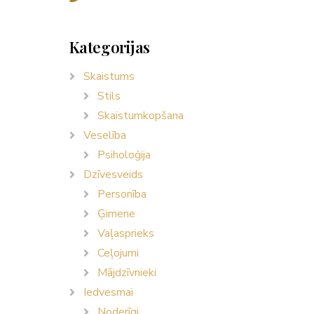
Kategorijas
Skaistums
Stils
Skaistumkopšana
Veselība
Psiholoģija
Dzīvesveids
Personība
Ģimene
Vaļasprieks
Ceļojumi
Mājdzīvnieki
Iedvesmai
Noderīgi