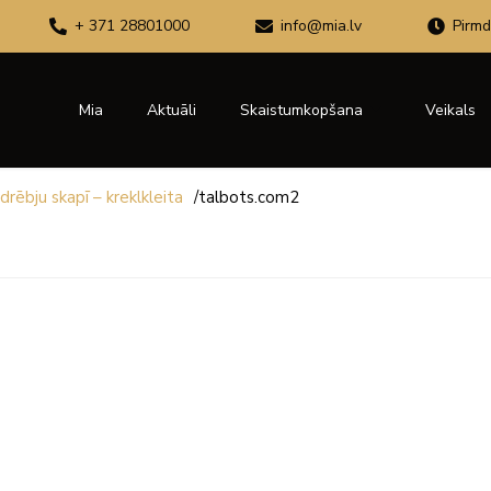
+ 371 28801000
info@mia.lv
Pirmd
Mia
Aktuāli
Skaistumkopšana
Veikals
rēbju skapī – kreklkleita
/
talbots.com2