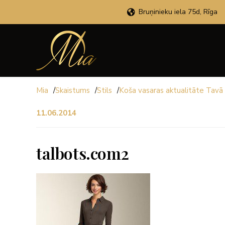
Bruņinieku iela 75d, Rīga
Mia
/
Skaistums
/
Stils
/
Koša vasaras aktualitāte Tavā d
11.06.2014
talbots.com2