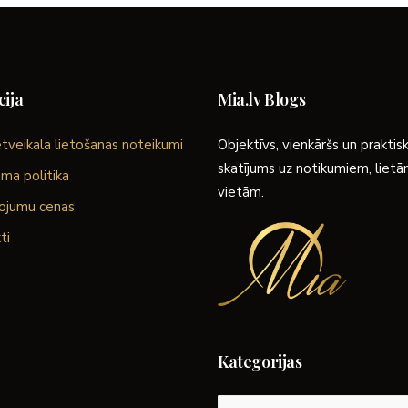
ija
Mia.lv Blogs
tveikala lietošanas noteikumi
Objektīvs, vienkāršs un praktis
skatījums uz notikumiem, liet
ma politika
vietām.
ojumu cenas
ti
Kategorijas
Kategorijas