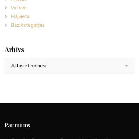
Virtuve
Mājvieta
Bez kategorijas
Arhīvs
Arhīvs
Par mums