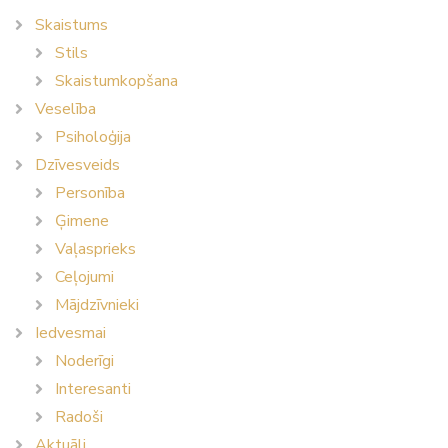
Skaistums
Stils
Skaistumkopšana
Veselība
Psiholoģija
Dzīvesveids
Personība
Ģimene
Vaļasprieks
Ceļojumi
Mājdzīvnieki
Iedvesmai
Noderīgi
Interesanti
Radoši
Aktuāli