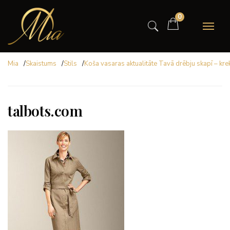
0
Mia
/
Skaistums
/
Stils
/
Koša vasaras aktualitāte Tavā drēbju skapī – krek
talbots.com