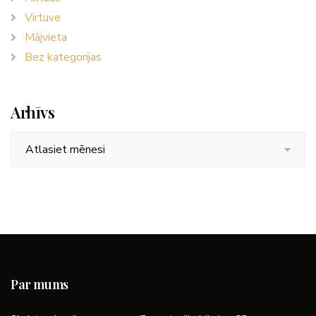
Virtuve
Mājvieta
Bez kategorijas
Arhīvs
Arhīvs
Par mums