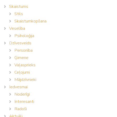
Skaistums
Stils
Skaistumkopšana
Veselība
Psiholoģija
Dzīvesveids
Personība
Ģimene
Vaļasprieks
Ceļojumi
Mājdzīvnieki
Iedvesmai
Noderīgi
Interesanti
Radoši
Aktuāli