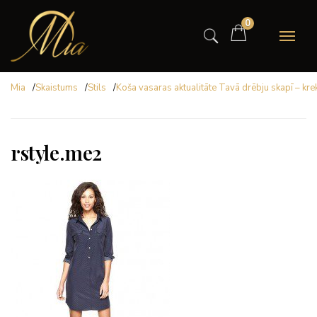
0
Mia
/
Skaistums
/
Stils
/
Koša vasaras aktualitāte Tavā drēbju skapī – krek
rstyle.me2