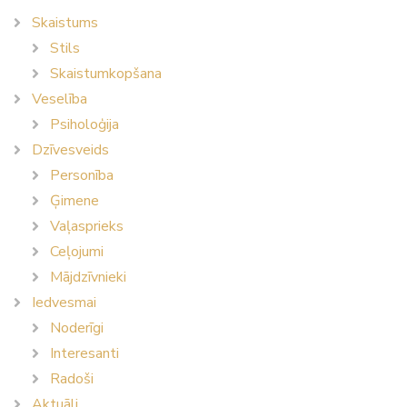
Skaistums
Stils
Skaistumkopšana
Veselība
Psiholoģija
Dzīvesveids
Personība
Ģimene
Vaļasprieks
Ceļojumi
Mājdzīvnieki
Iedvesmai
Noderīgi
Interesanti
Radoši
Aktuāli