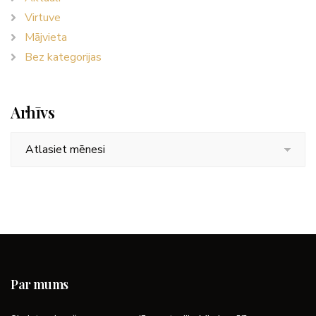
Virtuve
Mājvieta
Bez kategorijas
Arhīvs
Arhīvs
Par mums