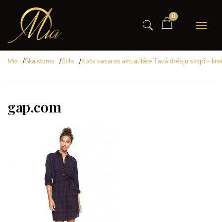
0
Mia
/
Skaistums
/
Stils
/
Koša vasaras aktualitāte Tavā drēbju skapī – krek
gap.com