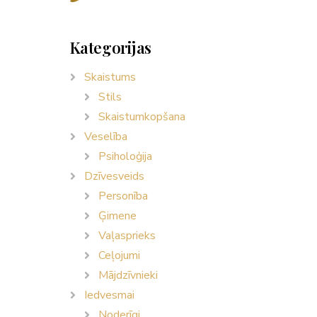
Kategorijas
Skaistums
Stils
Skaistumkopšana
Veselība
Psiholoģija
Dzīvesveids
Personība
Ģimene
Vaļasprieks
Ceļojumi
Mājdzīvnieki
Iedvesmai
Noderīgi