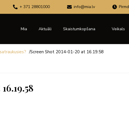
+ 371 28801000
info@mia.lv
Pirmd
Mia
Aktuāli
Skaistumkopšana
Veikals
 satraukusies?
/
Screen Shot 2014-01-20 at 16.19.58
16.19.58