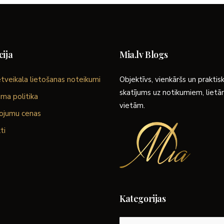
ija
Mia.lv Blogs
tveikala lietošanas noteikumi
Objektīvs, vienkāršs un praktis
skatījums uz notikumiem, liet
ma politika
vietām.
ojumu cenas
ti
Kategorijas
Kategorijas