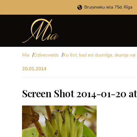
Bruņinieku iela 75d, Rīga
Mia
/
Dzīvesveids
/
Ko ēst, kad esi dusmīga, skumja vai
20.01.2014
Screen Shot 2014-01-20 at 