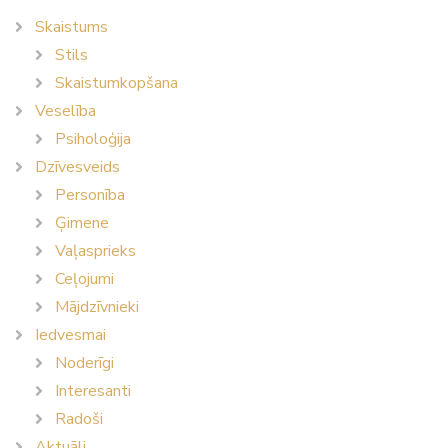
Skaistums
Stils
Skaistumkopšana
Veselība
Psiholoģija
Dzīvesveids
Personība
Ģimene
Vaļasprieks
Ceļojumi
Mājdzīvnieki
Iedvesmai
Noderīgi
Interesanti
Radoši
Aktuāli