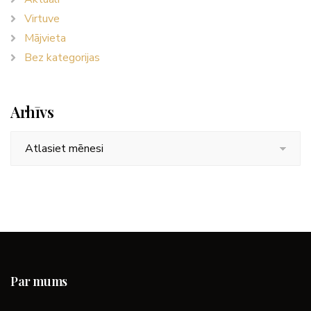
Virtuve
Mājvieta
Bez kategorijas
Arhīvs
Arhīvs
Par mums