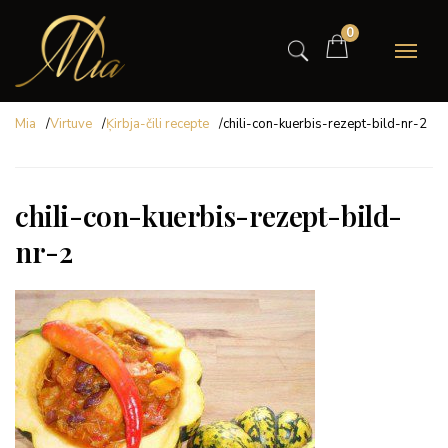
0
Mia
/
Virtuve
/
Ķirbja-čili recepte
/
chili-con-kuerbis-rezept-bild-nr-2
chili-con-kuerbis-rezept-bild-
nr-2