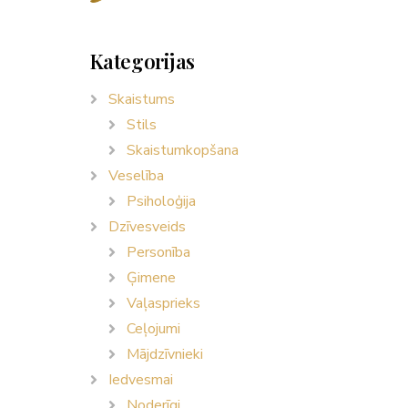
Kategorijas
Skaistums
Stils
Skaistumkopšana
Veselība
Psiholoģija
Dzīvesveids
Personība
Ģimene
Vaļasprieks
Ceļojumi
Mājdzīvnieki
Iedvesmai
Noderīgi