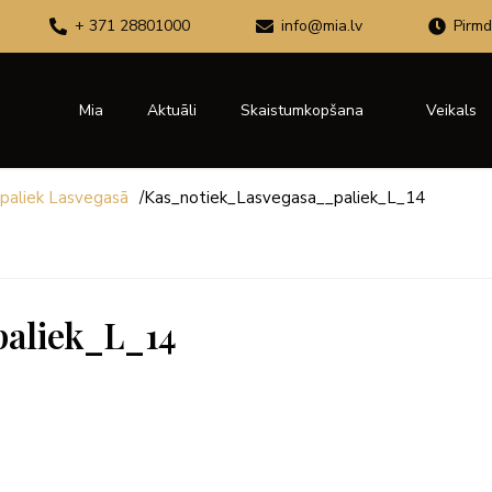
+ 371 28801000
info@mia.lv
Pirmd
Mia
Aktuāli
Skaistumkopšana
Veikals
 paliek Lasvegasā
/
Kas_notiek_Lasvegasa__paliek_L_14
aliek_L_14