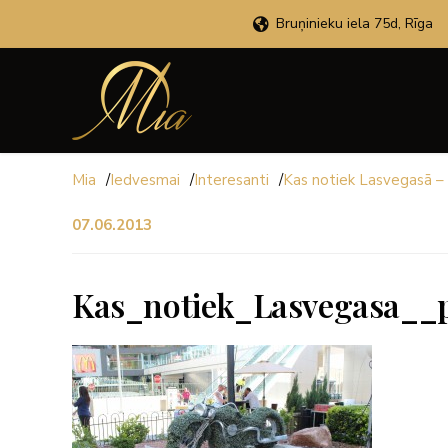
Bruņinieku iela 75d, Rīga
Mia
/
Iedvesmai
/
Interesanti
/
Kas notiek Lasvegasā –
07.06.2013
Kas_notiek_Lasvegasa__p