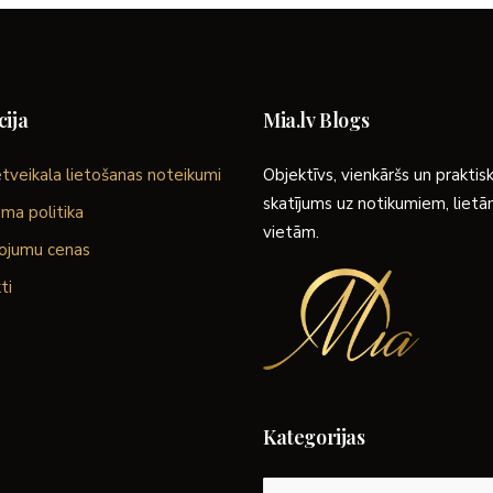
ija
Mia.lv Blogs
tveikala lietošanas noteikumi
Objektīvs, vienkāršs un praktis
skatījums uz notikumiem, liet
ma politika
vietām.
ojumu cenas
ti
Kategorijas
Kategorijas