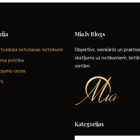
ija
Mia.lv Blogs
tveikala lietošanas noteikumi
Objektīvs, vienkāršs un praktis
skatījums uz notikumiem, liet
ma politika
vietām.
ojumu cenas
ti
Kategorijas
Kategorijas