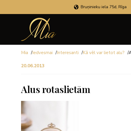
Bruņinieku iela 75d, Rīga
Mia
/
Iedvesmai
/
Interesanti
/
Kā vēl var lietot alu?
/
A
20.06.2013
Alus rotaslietām