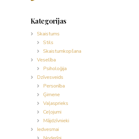
Kategorijas
Skaistums
Stils
Skaistumkopšana
Veselība
Psiholoģija
Dzīvesveids
Personība
Ģimene
Vaļasprieks
Ceļojumi
Mājdzīvnieki
Iedvesmai
Noderīgi