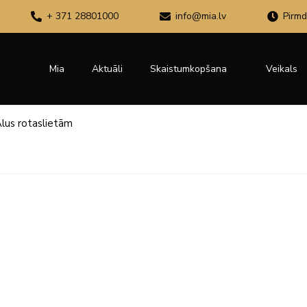
+ 371 28801000
info@mia.lv
Pirmd
Mia
Aktuāli
Skaistumkopšana
Veikals
lus rotaslietām