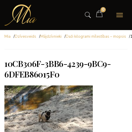
0
Mia
/
Dzīvesveids
/
Mājdzīvnieki
/
Daži kilogrami mīlestības – mopsis
/
10CB306F-3BB6-4239-9BC9-
6DFEB86015F0