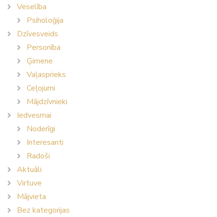
Veselība
Psiholoģija
Dzīvesveids
Personība
Ģimene
Vaļasprieks
Ceļojumi
Mājdzīvnieki
Iedvesmai
Noderīgi
Interesanti
Radoši
Aktuāli
Virtuve
Mājvieta
Bez kategorijas