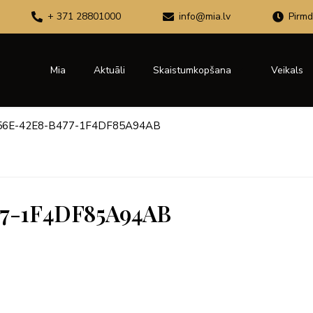
+ 371 28801000
info@mia.lv
Pirmd
Mia
Aktuāli
Skaistumkopšana
Veikals
56E-42E8-B477-1F4DF85A94AB
77-1F4DF85A94AB