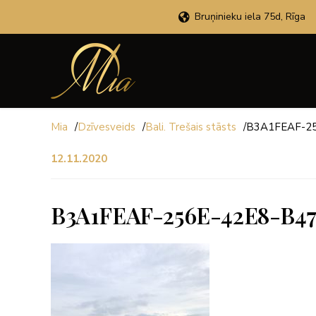
Bruņinieku iela 75d, Rīga
Mia
/
Dzīvesveids
/
Bali. Trešais stāsts
/
B3A1FEAF-2
12.11.2020
B3A1FEAF-256E-42E8-B4