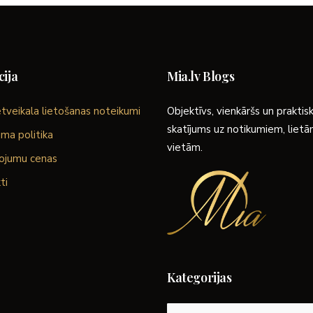
ija
Mia.lv Blogs
tveikala lietošanas noteikumi
Objektīvs, vienkāršs un praktis
skatījums uz notikumiem, liet
ma politika
vietām.
ojumu cenas
ti
Kategorijas
Kategorijas