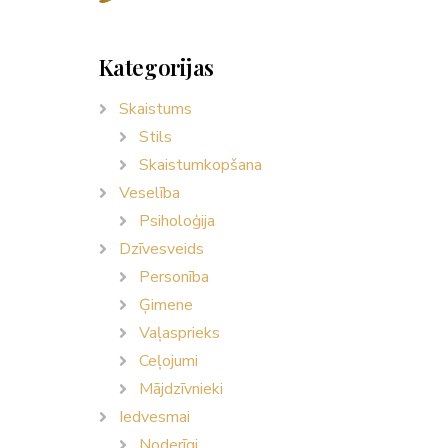
Kategorijas
Skaistums
Stils
Skaistumkopšana
Veselība
Psiholoģija
Dzīvesveids
Personība
Ģimene
Vaļasprieks
Ceļojumi
Mājdzīvnieki
Iedvesmai
Noderīgi