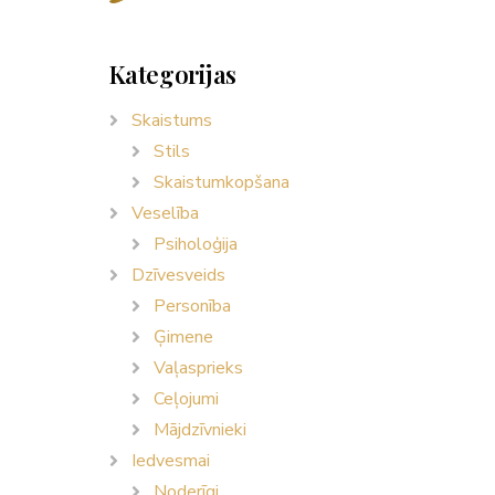
Kategorijas
Skaistums
Stils
Skaistumkopšana
Veselība
Psiholoģija
Dzīvesveids
Personība
Ģimene
Vaļasprieks
Ceļojumi
Mājdzīvnieki
Iedvesmai
Noderīgi