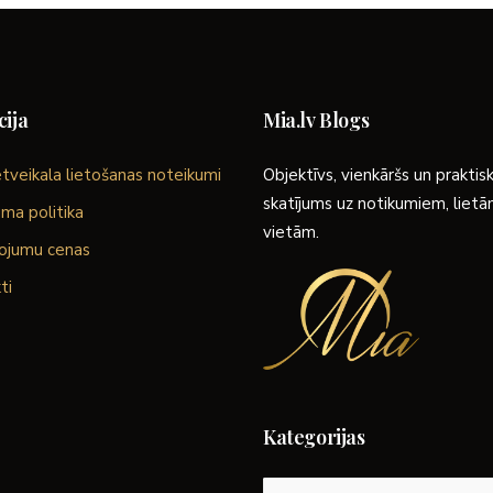
ija
Mia.lv Blogs
tveikala lietošanas noteikumi
Objektīvs, vienkāršs un praktis
skatījums uz notikumiem, liet
ma politika
vietām.
ojumu cenas
ti
Kategorijas
Kategorijas