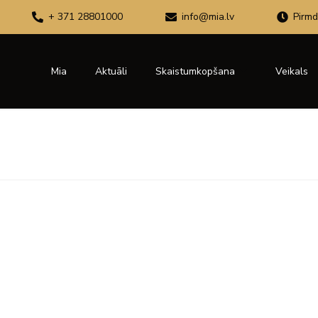
+ 371 28801000
info@mia.lv
Pirmd
Mia
Aktuāli
Skaistumkopšana
Veikals