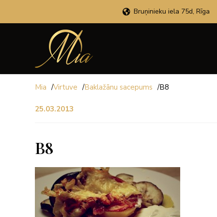
Bruņinieku iela 75d, Rīga
Mia
/
Virtuve
/
Baklažānu sacepums
/
B8
25.03.2013
B8