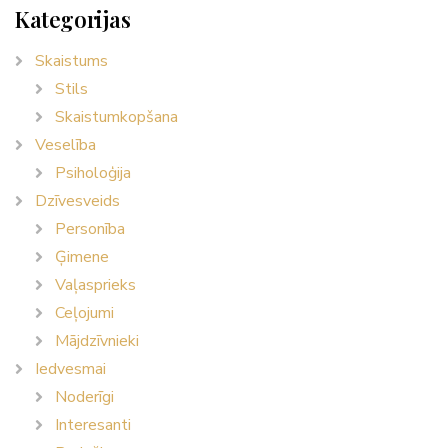
Kategorijas
Skaistums
Stils
Skaistumkopšana
Veselība
Psiholoģija
Dzīvesveids
Personība
Ģimene
Vaļasprieks
Ceļojumi
Mājdzīvnieki
Iedvesmai
Noderīgi
Interesanti