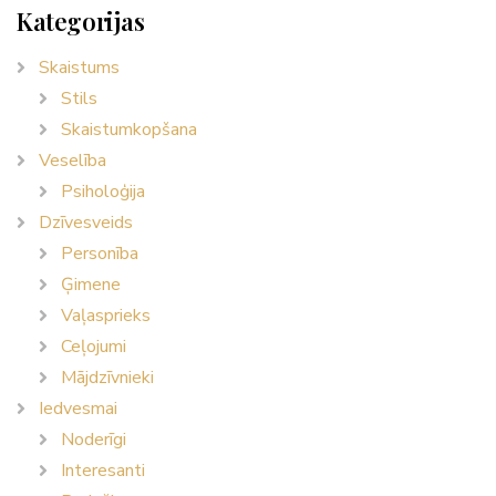
Kategorijas
Skaistums
Stils
Skaistumkopšana
Veselība
Psiholoģija
Dzīvesveids
Personība
Ģimene
Vaļasprieks
Ceļojumi
Mājdzīvnieki
Iedvesmai
Noderīgi
Interesanti