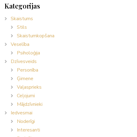
Kategorijas
Skaistums
Stils
Skaistumkopšana
Veselība
Psiholoģija
Dzīvesveids
Personība
Ģimene
Vaļasprieks
Ceļojumi
Mājdzīvnieki
Iedvesmai
Noderīgi
Interesanti