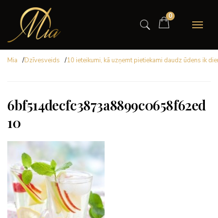
0
Mia
/
Dzīvesveids
/
10 ieteikumi, kā uzņemt pietiekami daudz ūdens ik di
6bf514decfc3873a8899c0658f62ed
10