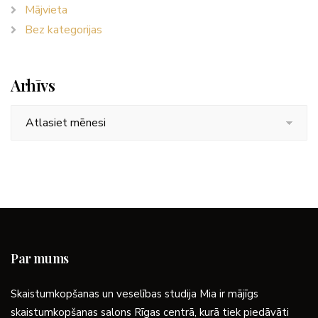
Mājvieta
Bez kategorijas
Arhīvs
Arhīvs
Par mums
Skaistumkopšanas un veselības studija Mia ir mājīgs
skaistumkopšanas salons Rīgas centrā, kurā tiek piedāvāti