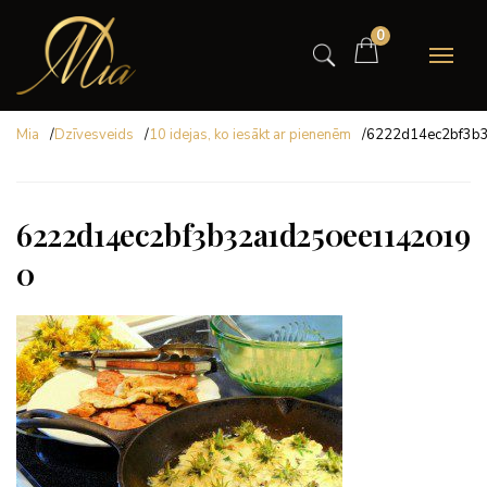
0
Mia
/
Dzīvesveids
/
10 idejas, ko iesākt ar pienenēm
/
6222d14ec2bf3b
6222d14ec2bf3b32a1d250ee1142019
0