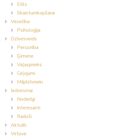
Stils
Skaistumkopšana
Veselība
Psiholoģija
Dzīvesveids
Personība
Ģimene
Vaļasprieks
Ceļojumi
Mājdzīvnieki
Iedvesmai
Noderīgi
Interesanti
Radoši
Aktuāli
Virtuve